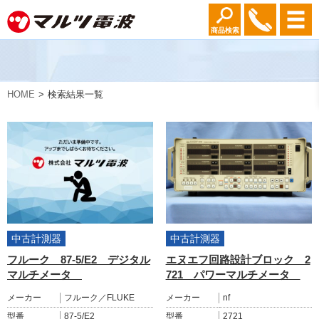
商品検索
HOME
検索結果一覧
中古計測器
中古計測器
フルーク 87-5/E2 デジタル
エヌエフ回路設計ブロック 2
マルチメータ
721 パワーマルチメータ
メーカー
フルーク／FLUKE
メーカー
nf
型番
87-5/E2
型番
2721