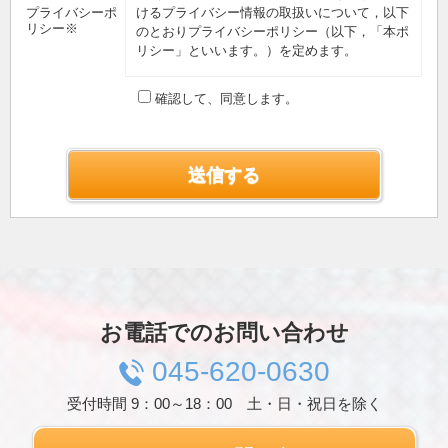
プライバシーポ
けるプライバシー情報の取扱いについて，以下
リシー※
のとおりプライバシーポリシー（以下，「本ポ
リシー」といいます。）を定めます。
第1条（プライバシー情報）
確認して、同意します。
プライバシー情報のうち「個人情報」とは，個
人情報保護法にいう「個人情報」を指すものと
し，生存する個人に関する情報であって，当該
情報に含まれる氏名，生年月日，住所，電話番
号，連絡先その他の記述等により特定の個人を
識別できる情報を指します。
プライバシー情報のうち「履歴情報および特性
情報」とは，上記に定める「個人情報」以外の
ものをいい，ご利用いただいたサービスやご購
入いただいた商品，ご覧になったページや広告
の履歴，ユーザーが検索された検索キーワー
ド，ご利用日時，ご利用の方法，ご利用環境，
お電話でのお問い合わせ
郵便番号や性別，職業，年齢，ユーザーのIPア
ドレス，クッキー情報，位置情報，端末の個体
045-620-0630
識別情報などを指します。
受付時間 9：00～18：00 土・日・祝日を除く
第２条（プライバシー情報の収集方法）
当社は，ユーザーが利用登録をする際に氏名，