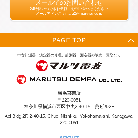
生年月日，住所，電話番号，メールアドレス，
メールでのお問い合わせ
銀行口座番号，クレジットカード番号，運転免
24時間いつでもお気軽にお問い合わせください
許証番号などの個人情報をお尋ねすることがあ
メールアドレス：maru2@marutsu.co.jp
ります。また，ユーザーと提携先などとの間で
なされたユーザーの個人情報を含む取引記録
や，決済に関する情報を当社の提携先（情報提
供元，広告主，広告配信先などを含みます。以
PAGE TOP
下，｢提携先｣といいます。）などから収集する
ことがあります。
当社は，ユーザーについて，利用したサービス
中古計測器・測定器の修理、計測器・測定器の販売・買取なら
やソフトウエア，購入した商品，閲覧したペー
ジや広告の履歴，検索した検索キーワード，利
用日時，利用方法，利用環境（携帯端末を通じ
てご利用の場合の当該端末の通信状態，利用に
際しての各種設定情報なども含みます），IPア
ドレス，クッキー情報，位置情報，端末の個体
横浜営業所
識別情報などの履歴情報および特性情報を，ユ
〒220-0051
ーザーが当社や提携先のサービスを利用しまた
はページを閲覧する際に収集します。
神奈川県横浜市西区中央2-40-15 葵ビル2F
Aoi Bldg.2F, 2-40-15, Chuo, Nishi-ku, Yokohama-shi, Kanagawa,
第３条（個人情報を収集・利用する目的）
220-0051
当社が個人情報を収集・利用する目的は，以下
のとおりです。
ユーザーに自分の登録情報の閲覧や修正，利用