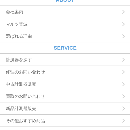
ABOUT
状況の閲覧を行っていただくために，氏名，住
所，連絡先，支払方法などの登録情報，利用さ
会社案内
れたサービスや購入された商品，およびそれら
の代金などに関する情報を表示する目的
マルツ電波
ユーザーにお知らせや連絡をするためにメール
アドレスを利用する場合やユーザーに商品を送
選ばれる理由
付したり必要に応じて連絡したりするため，氏
名や住所などの連絡先情報を利用する目的
ユーザーの本人確認を行うために，氏名，生年
SERVICE
月日，住所，電話番号，銀行口座番号，クレジ
ットカード番号，運転免許証番号，配達証明付
計測器を探す
き郵便の到達結果などの情報を利用する目的
ユーザーに代金を請求するために，購入された
修理のお問い合わせ
商品名や数量，利用されたサービスの種類や期
間，回数，請求金額，氏名，住所，銀行口座番
中古計測器販売
号やクレジットカード番号などの支払に関する
情報などを利用する目的
買取のお問い合わせ
ユーザーが簡便にデータを入力できるようにす
るために，当社に登録されている情報を入力画
面に表示させたり，ユーザーのご指示に基づい
新品計測器販売
て他のサービスなど（提携先が提供するものも
含みます）に転送したりする目的
その他おすすめ商品
代金の支払を遅滞したり第三者に損害を発生さ
せたりするなど，本サービスの利用規約に違反