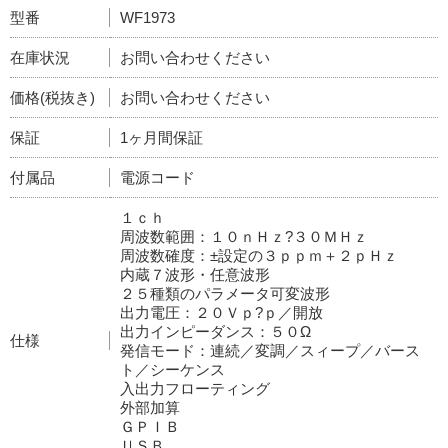
型番
WF1973
在庫状況
お問い合わせください
価格(税抜き)
お問い合わせください
保証
1ヶ月間保証
付属品
電源コード
１ｃｈ
周波数範囲：１０ｎＨｚ?３０ＭＨｚ
周波数確度：±設定の３ｐｐｍ＋２ｐＨｚ
内蔵７波形・任意波形
２５種類のパラメータ可変波形
出力電圧：２０Ｖｐ?ｐ／開放
出力インピーダンス：５０Ω
仕様
発信モード：連続／変調／スィープ／バース
ト／シーケンス
入出力フローティング
外部加算
ＧＰＩＢ
ＵＳＢ