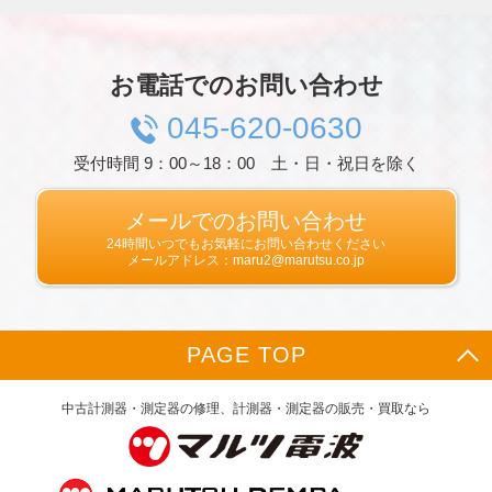
ものをいい，ご利用いただいたサービスやご購
入いただいた商品，ご覧になったページや広告
の履歴，ユーザーが検索された検索キーワー
ド，ご利用日時，ご利用の方法，ご利用環境，
お電話でのお問い合わせ
郵便番号や性別，職業，年齢，ユーザーのIPア
ドレス，クッキー情報，位置情報，端末の個体
045-620-0630
識別情報などを指します。
受付時間 9：00～18：00 土・日・祝日を除く
第２条（プライバシー情報の収集方法）
当社は，ユーザーが利用登録をする際に氏名，
生年月日，住所，電話番号，メールアドレス，
メールでのお問い合わせ
銀行口座番号，クレジットカード番号，運転免
24時間いつでもお気軽にお問い合わせください
許証番号などの個人情報をお尋ねすることがあ
メールアドレス：maru2@marutsu.co.jp
ります。また，ユーザーと提携先などとの間で
なされたユーザーの個人情報を含む取引記録
や，決済に関する情報を当社の提携先（情報提
供元，広告主，広告配信先などを含みます。以
PAGE TOP
下，｢提携先｣といいます。）などから収集する
ことがあります。
当社は，ユーザーについて，利用したサービス
中古計測器・測定器の修理、計測器・測定器の販売・買取なら
やソフトウエア，購入した商品，閲覧したペー
ジや広告の履歴，検索した検索キーワード，利
用日時，利用方法，利用環境（携帯端末を通じ
てご利用の場合の当該端末の通信状態，利用に