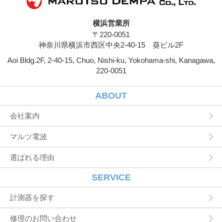
際しての各種設定情報なども含みます），IPア
ドレス，クッキー情報，位置情報，端末の個体
横浜営業所
識別情報などの履歴情報および特性情報を，ユ
〒220-0051
ーザーが当社や提携先のサービスを利用しまた
はページを閲覧する際に収集します。
神奈川県横浜市西区中央2-40-15 葵ビル2F
Aoi Bldg.2F, 2-40-15, Chuo, Nishi-ku, Yokohama-shi, Kanagawa,
第３条（個人情報を収集・利用する目的）
220-0051
当社が個人情報を収集・利用する目的は，以下
のとおりです。
ユーザーに自分の登録情報の閲覧や修正，利用
ABOUT
状況の閲覧を行っていただくために，氏名，住
所，連絡先，支払方法などの登録情報，利用さ
会社案内
れたサービスや購入された商品，およびそれら
の代金などに関する情報を表示する目的
マルツ電波
ユーザーにお知らせや連絡をするためにメール
アドレスを利用する場合やユーザーに商品を送
選ばれる理由
付したり必要に応じて連絡したりするため，氏
名や住所などの連絡先情報を利用する目的
ユーザーの本人確認を行うために，氏名，生年
SERVICE
月日，住所，電話番号，銀行口座番号，クレジ
ットカード番号，運転免許証番号，配達証明付
計測器を探す
き郵便の到達結果などの情報を利用する目的
ユーザーに代金を請求するために，購入された
修理のお問い合わせ