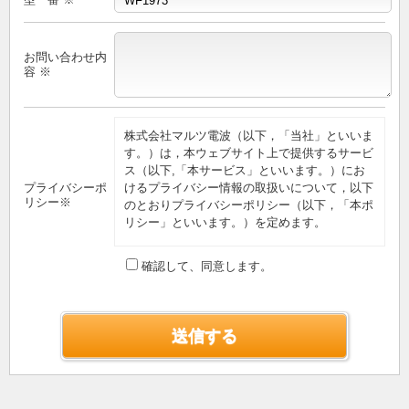
お問い合わせ内
容 ※
株式会社マルツ電波（以下，「当社」といいま
す。）は，本ウェブサイト上で提供するサービ
ス（以下,「本サービス」といいます。）にお
プライバシーポ
けるプライバシー情報の取扱いについて，以下
リシー※
のとおりプライバシーポリシー（以下，「本ポ
リシー」といいます。）を定めます。
第1条（プライバシー情報）
確認して、同意します。
プライバシー情報のうち「個人情報」とは，個
人情報保護法にいう「個人情報」を指すものと
し，生存する個人に関する情報であって，当該
情報に含まれる氏名，生年月日，住所，電話番
号，連絡先その他の記述等により特定の個人を
識別できる情報を指します。
プライバシー情報のうち「履歴情報および特性
情報」とは，上記に定める「個人情報」以外の