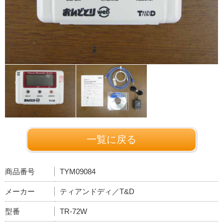
一覧に戻る
商品番号
TYM09084
メーカー
ティアンドディ／T&D
型番
TR-72W