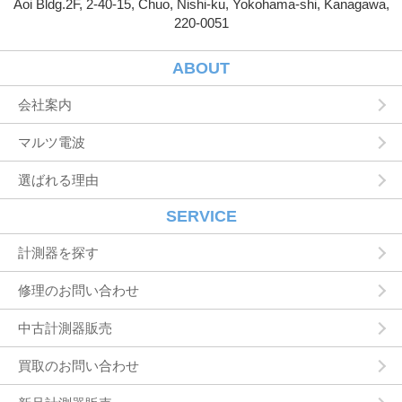
Aoi Bldg.2F, 2-40-15, Chuo, Nishi-ku, Yokohama-shi, Kanagawa,
第３条（個人情報を収集・利用する目的）
220-0051
当社が個人情報を収集・利用する目的は，以下
のとおりです。
ユーザーに自分の登録情報の閲覧や修正，利用
ABOUT
状況の閲覧を行っていただくために，氏名，住
所，連絡先，支払方法などの登録情報，利用さ
会社案内
れたサービスや購入された商品，およびそれら
の代金などに関する情報を表示する目的
マルツ電波
ユーザーにお知らせや連絡をするためにメール
アドレスを利用する場合やユーザーに商品を送
選ばれる理由
付したり必要に応じて連絡したりするため，氏
名や住所などの連絡先情報を利用する目的
ユーザーの本人確認を行うために，氏名，生年
SERVICE
月日，住所，電話番号，銀行口座番号，クレジ
ットカード番号，運転免許証番号，配達証明付
計測器を探す
き郵便の到達結果などの情報を利用する目的
ユーザーに代金を請求するために，購入された
修理のお問い合わせ
商品名や数量，利用されたサービスの種類や期
間，回数，請求金額，氏名，住所，銀行口座番
中古計測器販売
号やクレジットカード番号などの支払に関する
情報などを利用する目的
買取のお問い合わせ
ユーザーが簡便にデータを入力できるようにす
るために，当社に登録されている情報を入力画
面に表示させたり，ユーザーのご指示に基づい