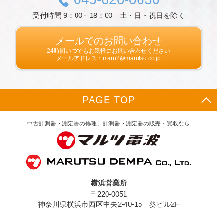
識別情報などを指します。
受付時間 9：00～18：00 土・日・祝日を除く
第２条（プライバシー情報の収集方法）
当社は，ユーザーが利用登録をする際に氏名，
生年月日，住所，電話番号，メールアドレス，
メールでのお問い合わせ
銀行口座番号，クレジットカード番号，運転免
24時間いつでもお気軽にお問い合わせください
許証番号などの個人情報をお尋ねすることがあ
メールアドレス：maru2@marutsu.co.jp
ります。また，ユーザーと提携先などとの間で
なされたユーザーの個人情報を含む取引記録
や，決済に関する情報を当社の提携先（情報提
供元，広告主，広告配信先などを含みます。以
PAGE TOP
下，｢提携先｣といいます。）などから収集する
ことがあります。
当社は，ユーザーについて，利用したサービス
中古計測器・測定器の修理、計測器・測定器の販売・買取なら
やソフトウエア，購入した商品，閲覧したペー
ジや広告の履歴，検索した検索キーワード，利
用日時，利用方法，利用環境（携帯端末を通じ
てご利用の場合の当該端末の通信状態，利用に
際しての各種設定情報なども含みます），IPア
ドレス，クッキー情報，位置情報，端末の個体
横浜営業所
識別情報などの履歴情報および特性情報を，ユ
〒220-0051
ーザーが当社や提携先のサービスを利用しまた
はページを閲覧する際に収集します。
神奈川県横浜市西区中央2-40-15 葵ビル2F