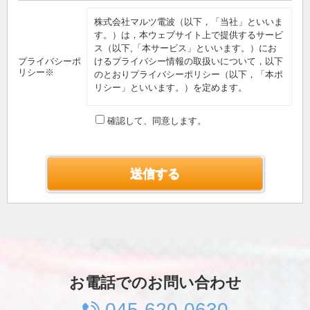
株式会社マルツ電波（以下，「当社」といいま
す。）は，本ウェブサイト上で提供するサービ
ス（以下,「本サービス」といいます。）にお
プライバシーポ
けるプライバシー情報の取扱いについて，以下
リシー※
のとおりプライバシーポリシー（以下，「本ポ
リシー」といいます。）を定めます。
第1条（プライバシー情報）
確認して、同意します。
プライバシー情報のうち「個人情報」とは，個
人情報保護法にいう「個人情報」を指すものと
し，生存する個人に関する情報であって，当該
情報に含まれる氏名，生年月日，住所，電話番
号，連絡先その他の記述等により特定の個人を
識別できる情報を指します。
プライバシー情報のうち「履歴情報および特性
情報」とは，上記に定める「個人情報」以外の
ものをいい，ご利用いただいたサービスやご購
入いただいた商品，ご覧になったページや広告
の履歴，ユーザーが検索された検索キーワー
ド，ご利用日時，ご利用の方法，ご利用環境，
お電話でのお問い合わせ
郵便番号や性別，職業，年齢，ユーザーのIPア
ドレス，クッキー情報，位置情報，端末の個体
045-620-0630