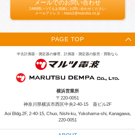
生年月日，住所，電話番号，メールアドレス，
メールでのお問い合わせ
銀行口座番号，クレジットカード番号，運転免
24時間いつでもお気軽にお問い合わせください
許証番号などの個人情報をお尋ねすることがあ
メールアドレス：maru2@marutsu.co.jp
ります。また，ユーザーと提携先などとの間で
なされたユーザーの個人情報を含む取引記録
や，決済に関する情報を当社の提携先（情報提
供元，広告主，広告配信先などを含みます。以
PAGE TOP
下，｢提携先｣といいます。）などから収集する
ことがあります。
当社は，ユーザーについて，利用したサービス
中古計測器・測定器の修理、計測器・測定器の販売・買取なら
やソフトウエア，購入した商品，閲覧したペー
ジや広告の履歴，検索した検索キーワード，利
用日時，利用方法，利用環境（携帯端末を通じ
てご利用の場合の当該端末の通信状態，利用に
際しての各種設定情報なども含みます），IPア
ドレス，クッキー情報，位置情報，端末の個体
横浜営業所
識別情報などの履歴情報および特性情報を，ユ
〒220-0051
ーザーが当社や提携先のサービスを利用しまた
はページを閲覧する際に収集します。
神奈川県横浜市西区中央2-40-15 葵ビル2F
Aoi Bldg.2F, 2-40-15, Chuo, Nishi-ku, Yokohama-shi, Kanagawa,
第３条（個人情報を収集・利用する目的）
220-0051
当社が個人情報を収集・利用する目的は，以下
のとおりです。
ユーザーに自分の登録情報の閲覧や修正，利用