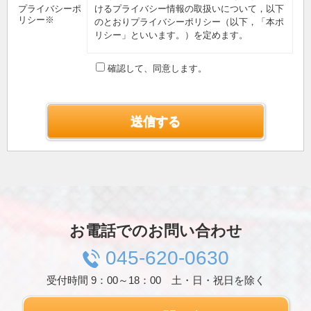
プライバシーポ
けるプライバシー情報の取扱いについて，以下
リシー※
のとおりプライバシーポリシー（以下，「本ポ
リシー」といいます。）を定めます。
第1条（プライバシー情報）
確認して、同意します。
プライバシー情報のうち「個人情報」とは，個
人情報保護法にいう「個人情報」を指すものと
し，生存する個人に関する情報であって，当該
情報に含まれる氏名，生年月日，住所，電話番
号，連絡先その他の記述等により特定の個人を
識別できる情報を指します。
プライバシー情報のうち「履歴情報および特性
情報」とは，上記に定める「個人情報」以外の
ものをいい，ご利用いただいたサービスやご購
入いただいた商品，ご覧になったページや広告
の履歴，ユーザーが検索された検索キーワー
ド，ご利用日時，ご利用の方法，ご利用環境，
お電話でのお問い合わせ
郵便番号や性別，職業，年齢，ユーザーのIPア
ドレス，クッキー情報，位置情報，端末の個体
045-620-0630
識別情報などを指します。
受付時間 9：00～18：00 土・日・祝日を除く
第２条（プライバシー情報の収集方法）
当社は，ユーザーが利用登録をする際に氏名，