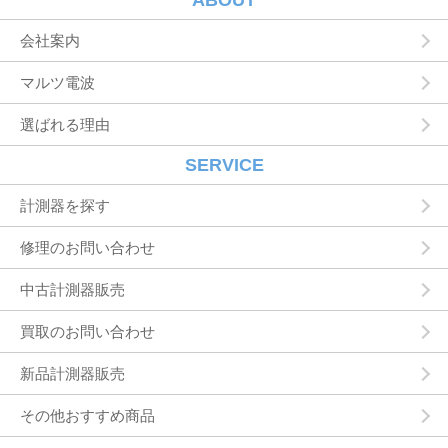
ABOUT
状況の閲覧を行っていただくために，氏名，住
所，連絡先，支払方法などの登録情報，利用さ
会社案内
れたサービスや購入された商品，およびそれら
の代金などに関する情報を表示する目的
マルツ電波
ユーザーにお知らせや連絡をするためにメール
アドレスを利用する場合やユーザーに商品を送
選ばれる理由
付したり必要に応じて連絡したりするため，氏
名や住所などの連絡先情報を利用する目的
ユーザーの本人確認を行うために，氏名，生年
SERVICE
月日，住所，電話番号，銀行口座番号，クレジ
ットカード番号，運転免許証番号，配達証明付
計測器を探す
き郵便の到達結果などの情報を利用する目的
ユーザーに代金を請求するために，購入された
修理のお問い合わせ
商品名や数量，利用されたサービスの種類や期
間，回数，請求金額，氏名，住所，銀行口座番
中古計測器販売
号やクレジットカード番号などの支払に関する
情報などを利用する目的
買取のお問い合わせ
ユーザーが簡便にデータを入力できるようにす
るために，当社に登録されている情報を入力画
面に表示させたり，ユーザーのご指示に基づい
新品計測器販売
て他のサービスなど（提携先が提供するものも
含みます）に転送したりする目的
その他おすすめ商品
代金の支払を遅滞したり第三者に損害を発生さ
せたりするなど，本サービスの利用規約に違反