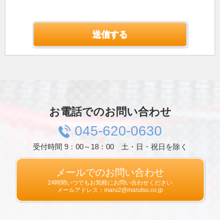
プライバシー情報のうち「個人情報」とは，個
人情報保護法にいう「個人情報」を指すものと
し，生存する個人に関する情報であって，当該
情報に含まれる氏名，生年月日，住所，電話番
号，連絡先その他の記述等により特定の個人を
識別できる情報を指します。
プライバシー情報のうち「履歴情報および特性
情報」とは，上記に定める「個人情報」以外の
ものをいい，ご利用いただいたサービスやご購
入いただいた商品，ご覧になったページや広告
の履歴，ユーザーが検索された検索キーワー
ド，ご利用日時，ご利用の方法，ご利用環境，
お電話でのお問い合わせ
郵便番号や性別，職業，年齢，ユーザーのIPア
ドレス，クッキー情報，位置情報，端末の個体
045-620-0630
識別情報などを指します。
受付時間 9：00～18：00 土・日・祝日を除く
第２条（プライバシー情報の収集方法）
当社は，ユーザーが利用登録をする際に氏名，
生年月日，住所，電話番号，メールアドレス，
メールでのお問い合わせ
銀行口座番号，クレジットカード番号，運転免
24時間いつでもお気軽にお問い合わせください
許証番号などの個人情報をお尋ねすることがあ
メールアドレス：maru2@marutsu.co.jp
ります。また，ユーザーと提携先などとの間で
なされたユーザーの個人情報を含む取引記録
や，決済に関する情報を当社の提携先（情報提