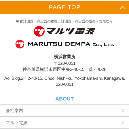
供元，広告主，広告配信先などを含みます。以
PAGE TOP
下，｢提携先｣といいます。）などから収集する
ことがあります。
当社は，ユーザーについて，利用したサービス
中古計測器・測定器の修理、計測器・測定器の販売・買取なら
やソフトウエア，購入した商品，閲覧したペー
ジや広告の履歴，検索した検索キーワード，利
用日時，利用方法，利用環境（携帯端末を通じ
てご利用の場合の当該端末の通信状態，利用に
際しての各種設定情報なども含みます），IPア
ドレス，クッキー情報，位置情報，端末の個体
横浜営業所
識別情報などの履歴情報および特性情報を，ユ
〒220-0051
ーザーが当社や提携先のサービスを利用しまた
はページを閲覧する際に収集します。
神奈川県横浜市西区中央2-40-15 葵ビル2F
Aoi Bldg.2F, 2-40-15, Chuo, Nishi-ku, Yokohama-shi, Kanagawa,
第３条（個人情報を収集・利用する目的）
220-0051
当社が個人情報を収集・利用する目的は，以下
のとおりです。
ユーザーに自分の登録情報の閲覧や修正，利用
ABOUT
状況の閲覧を行っていただくために，氏名，住
所，連絡先，支払方法などの登録情報，利用さ
会社案内
れたサービスや購入された商品，およびそれら
の代金などに関する情報を表示する目的
マルツ電波
ユーザーにお知らせや連絡をするためにメール
アドレスを利用する場合やユーザーに商品を送