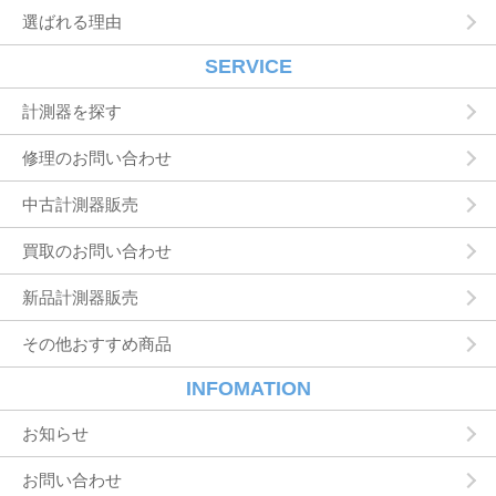
選ばれる理由
付したり必要に応じて連絡したりするため，氏
名や住所などの連絡先情報を利用する目的
ユーザーの本人確認を行うために，氏名，生年
SERVICE
月日，住所，電話番号，銀行口座番号，クレジ
ットカード番号，運転免許証番号，配達証明付
計測器を探す
き郵便の到達結果などの情報を利用する目的
ユーザーに代金を請求するために，購入された
修理のお問い合わせ
商品名や数量，利用されたサービスの種類や期
間，回数，請求金額，氏名，住所，銀行口座番
中古計測器販売
号やクレジットカード番号などの支払に関する
情報などを利用する目的
買取のお問い合わせ
ユーザーが簡便にデータを入力できるようにす
るために，当社に登録されている情報を入力画
面に表示させたり，ユーザーのご指示に基づい
新品計測器販売
て他のサービスなど（提携先が提供するものも
含みます）に転送したりする目的
その他おすすめ商品
代金の支払を遅滞したり第三者に損害を発生さ
せたりするなど，本サービスの利用規約に違反
INFOMATION
したユーザーや，不正・不当な目的でサービス
を利用しようとするユーザーの利用をお断りす
お知らせ
るために，利用態様，氏名や住所など個人を特
定するための情報を利用する目的
お問い合わせ
ユーザーからのお問い合わせに対応するため