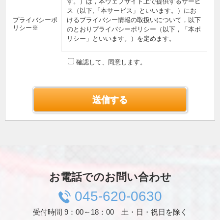
す。）は，本ウェブサイト上で提供するサービ
ス（以下,「本サービス」といいます。）にお
プライバシーポ
けるプライバシー情報の取扱いについて，以下
リシー※
のとおりプライバシーポリシー（以下，「本ポ
リシー」といいます。）を定めます。
第1条（プライバシー情報）
確認して、同意します。
プライバシー情報のうち「個人情報」とは，個
人情報保護法にいう「個人情報」を指すものと
し，生存する個人に関する情報であって，当該
情報に含まれる氏名，生年月日，住所，電話番
号，連絡先その他の記述等により特定の個人を
識別できる情報を指します。
プライバシー情報のうち「履歴情報および特性
情報」とは，上記に定める「個人情報」以外の
ものをいい，ご利用いただいたサービスやご購
入いただいた商品，ご覧になったページや広告
の履歴，ユーザーが検索された検索キーワー
ド，ご利用日時，ご利用の方法，ご利用環境，
お電話でのお問い合わせ
郵便番号や性別，職業，年齢，ユーザーのIPア
ドレス，クッキー情報，位置情報，端末の個体
045-620-0630
識別情報などを指します。
受付時間 9：00～18：00 土・日・祝日を除く
第２条（プライバシー情報の収集方法）