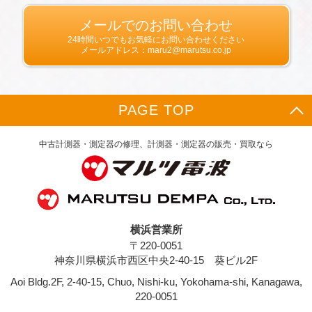
当社は，ユーザーが利用登録をする際に氏名，
生年月日，住所，電話番号，メールアドレス，
メールでのお問い合わせ
銀行口座番号，クレジットカード番号，運転免
24時間いつでもお気軽にお問い合わせください
許証番号などの個人情報をお尋ねすることがあ
メールアドレス：maru2@marutsu.co.jp
ります。また，ユーザーと提携先などとの間で
なされたユーザーの個人情報を含む取引記録
や，決済に関する情報を当社の提携先（情報提
供元，広告主，広告配信先などを含みます。以
PAGE TOP
下，｢提携先｣といいます。）などから収集する
ことがあります。
当社は，ユーザーについて，利用したサービス
中古計測器・測定器の修理、計測器・測定器の販売・買取なら
やソフトウエア，購入した商品，閲覧したペー
ジや広告の履歴，検索した検索キーワード，利
用日時，利用方法，利用環境（携帯端末を通じ
てご利用の場合の当該端末の通信状態，利用に
際しての各種設定情報なども含みます），IPア
ドレス，クッキー情報，位置情報，端末の個体
横浜営業所
識別情報などの履歴情報および特性情報を，ユ
〒220-0051
ーザーが当社や提携先のサービスを利用しまた
はページを閲覧する際に収集します。
神奈川県横浜市西区中央2-40-15 葵ビル2F
Aoi Bldg.2F, 2-40-15, Chuo, Nishi-ku, Yokohama-shi, Kanagawa,
第３条（個人情報を収集・利用する目的）
220-0051
当社が個人情報を収集・利用する目的は，以下
のとおりです。