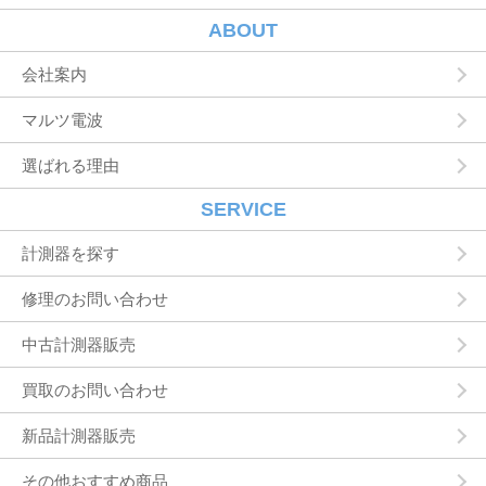
ユーザーに自分の登録情報の閲覧や修正，利用
ABOUT
状況の閲覧を行っていただくために，氏名，住
所，連絡先，支払方法などの登録情報，利用さ
会社案内
れたサービスや購入された商品，およびそれら
の代金などに関する情報を表示する目的
マルツ電波
ユーザーにお知らせや連絡をするためにメール
アドレスを利用する場合やユーザーに商品を送
選ばれる理由
付したり必要に応じて連絡したりするため，氏
名や住所などの連絡先情報を利用する目的
ユーザーの本人確認を行うために，氏名，生年
SERVICE
月日，住所，電話番号，銀行口座番号，クレジ
ットカード番号，運転免許証番号，配達証明付
計測器を探す
き郵便の到達結果などの情報を利用する目的
ユーザーに代金を請求するために，購入された
修理のお問い合わせ
商品名や数量，利用されたサービスの種類や期
間，回数，請求金額，氏名，住所，銀行口座番
中古計測器販売
号やクレジットカード番号などの支払に関する
情報などを利用する目的
買取のお問い合わせ
ユーザーが簡便にデータを入力できるようにす
るために，当社に登録されている情報を入力画
面に表示させたり，ユーザーのご指示に基づい
新品計測器販売
て他のサービスなど（提携先が提供するものも
含みます）に転送したりする目的
その他おすすめ商品