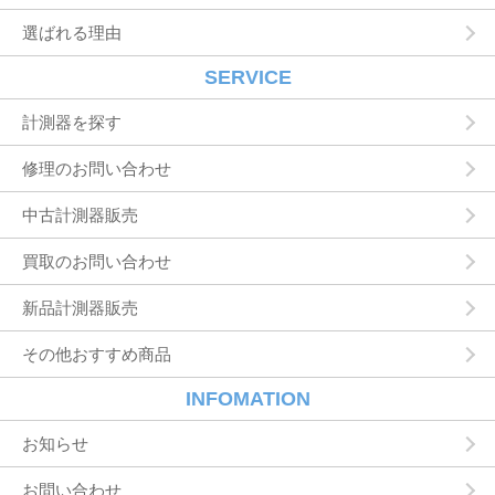
アドレスを利用する場合やユーザーに商品を送
選ばれる理由
付したり必要に応じて連絡したりするため，氏
名や住所などの連絡先情報を利用する目的
ユーザーの本人確認を行うために，氏名，生年
SERVICE
月日，住所，電話番号，銀行口座番号，クレジ
ットカード番号，運転免許証番号，配達証明付
計測器を探す
き郵便の到達結果などの情報を利用する目的
ユーザーに代金を請求するために，購入された
修理のお問い合わせ
商品名や数量，利用されたサービスの種類や期
間，回数，請求金額，氏名，住所，銀行口座番
中古計測器販売
号やクレジットカード番号などの支払に関する
情報などを利用する目的
買取のお問い合わせ
ユーザーが簡便にデータを入力できるようにす
るために，当社に登録されている情報を入力画
面に表示させたり，ユーザーのご指示に基づい
新品計測器販売
て他のサービスなど（提携先が提供するものも
含みます）に転送したりする目的
その他おすすめ商品
代金の支払を遅滞したり第三者に損害を発生さ
せたりするなど，本サービスの利用規約に違反
INFOMATION
したユーザーや，不正・不当な目的でサービス
を利用しようとするユーザーの利用をお断りす
お知らせ
るために，利用態様，氏名や住所など個人を特
定するための情報を利用する目的
お問い合わせ
ユーザーからのお問い合わせに対応するため