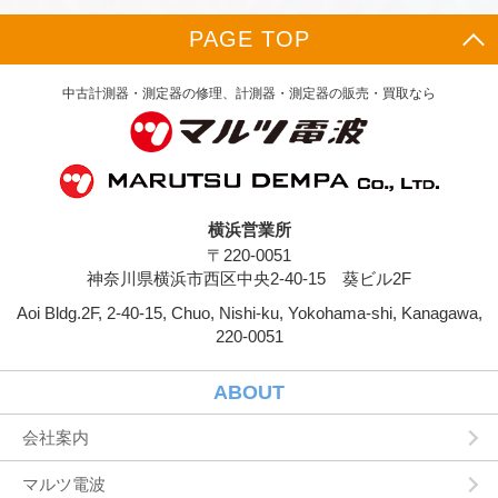
や，決済に関する情報を当社の提携先（情報提
供元，広告主，広告配信先などを含みます。以
PAGE TOP
下，｢提携先｣といいます。）などから収集する
ことがあります。
当社は，ユーザーについて，利用したサービス
中古計測器・測定器の修理、計測器・測定器の販売・買取なら
やソフトウエア，購入した商品，閲覧したペー
ジや広告の履歴，検索した検索キーワード，利
用日時，利用方法，利用環境（携帯端末を通じ
てご利用の場合の当該端末の通信状態，利用に
際しての各種設定情報なども含みます），IPア
ドレス，クッキー情報，位置情報，端末の個体
横浜営業所
識別情報などの履歴情報および特性情報を，ユ
〒220-0051
ーザーが当社や提携先のサービスを利用しまた
はページを閲覧する際に収集します。
神奈川県横浜市西区中央2-40-15 葵ビル2F
Aoi Bldg.2F, 2-40-15, Chuo, Nishi-ku, Yokohama-shi, Kanagawa,
第３条（個人情報を収集・利用する目的）
220-0051
当社が個人情報を収集・利用する目的は，以下
のとおりです。
ユーザーに自分の登録情報の閲覧や修正，利用
ABOUT
状況の閲覧を行っていただくために，氏名，住
所，連絡先，支払方法などの登録情報，利用さ
会社案内
れたサービスや購入された商品，およびそれら
の代金などに関する情報を表示する目的
マルツ電波
ユーザーにお知らせや連絡をするためにメール