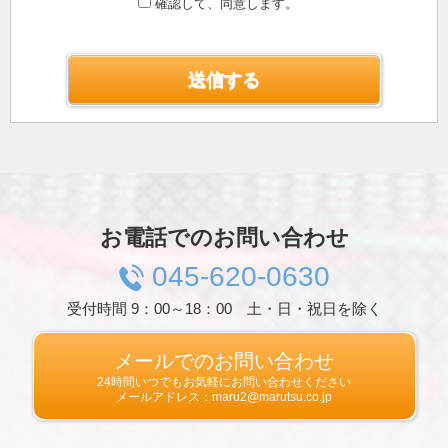
確認して、同意します。
プライバシー情報のうち「個人情報」とは，個
人情報保護法にいう「個人情報」を指すものと
し，生存する個人に関する情報であって，当該
情報に含まれる氏名，生年月日，住所，電話番
号，連絡先その他の記述等により特定の個人を
識別できる情報を指します。
プライバシー情報のうち「履歴情報および特性
情報」とは，上記に定める「個人情報」以外の
ものをいい，ご利用いただいたサービスやご購
入いただいた商品，ご覧になったページや広告
の履歴，ユーザーが検索された検索キーワー
ド，ご利用日時，ご利用の方法，ご利用環境，
お電話でのお問い合わせ
郵便番号や性別，職業，年齢，ユーザーのIPア
ドレス，クッキー情報，位置情報，端末の個体
045-620-0630
識別情報などを指します。
受付時間 9：00～18：00 土・日・祝日を除く
第２条（プライバシー情報の収集方法）
当社は，ユーザーが利用登録をする際に氏名，
生年月日，住所，電話番号，メールアドレス，
メールでのお問い合わせ
銀行口座番号，クレジットカード番号，運転免
24時間いつでもお気軽にお問い合わせください
許証番号などの個人情報をお尋ねすることがあ
メールアドレス：maru2@marutsu.co.jp
ります。また，ユーザーと提携先などとの間で
なされたユーザーの個人情報を含む取引記録