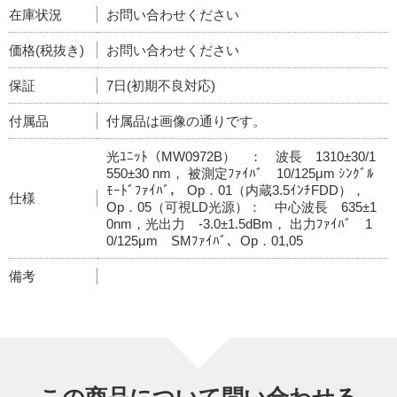
在庫状況
お問い合わせください
価格(税抜き)
お問い合わせください
保証
7日(初期不良対応)
付属品
付属品は画像の通りです。
光ﾕﾆｯﾄ（MW0972B） ： 波長 1310±30/1
550±30 nm， 被測定ﾌｧｲﾊﾞ 10/125μm ｼﾝｸﾞﾙ
ﾓｰﾄﾞﾌｧｲﾊﾞ， Op．01（内蔵3.5ｲﾝﾁFDD），
仕様
Op．05（可視LD光源）： 中心波長 635±1
0nm，光出力 -3.0±1.5dBm， 出力ﾌｧｲﾊﾞ 1
0/125μm SMﾌｧｲﾊﾞ、Op．01,05
備考