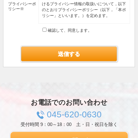
プライバシーポ
けるプライバシー情報の取扱いについて，以下
リシー※
のとおりプライバシーポリシー（以下，「本ポ
リシー」といいます。）を定めます。
第1条（プライバシー情報）
確認して、同意します。
プライバシー情報のうち「個人情報」とは，個
人情報保護法にいう「個人情報」を指すものと
し，生存する個人に関する情報であって，当該
情報に含まれる氏名，生年月日，住所，電話番
号，連絡先その他の記述等により特定の個人を
識別できる情報を指します。
プライバシー情報のうち「履歴情報および特性
情報」とは，上記に定める「個人情報」以外の
ものをいい，ご利用いただいたサービスやご購
入いただいた商品，ご覧になったページや広告
の履歴，ユーザーが検索された検索キーワー
ド，ご利用日時，ご利用の方法，ご利用環境，
お電話でのお問い合わせ
郵便番号や性別，職業，年齢，ユーザーのIPア
ドレス，クッキー情報，位置情報，端末の個体
045-620-0630
識別情報などを指します。
受付時間 9：00～18：00 土・日・祝日を除く
第２条（プライバシー情報の収集方法）
当社は，ユーザーが利用登録をする際に氏名，