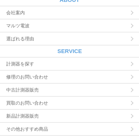
ABOUT
状況の閲覧を行っていただくために，氏名，住
所，連絡先，支払方法などの登録情報，利用さ
会社案内
れたサービスや購入された商品，およびそれら
の代金などに関する情報を表示する目的
マルツ電波
ユーザーにお知らせや連絡をするためにメール
アドレスを利用する場合やユーザーに商品を送
選ばれる理由
付したり必要に応じて連絡したりするため，氏
名や住所などの連絡先情報を利用する目的
ユーザーの本人確認を行うために，氏名，生年
SERVICE
月日，住所，電話番号，銀行口座番号，クレジ
ットカード番号，運転免許証番号，配達証明付
計測器を探す
き郵便の到達結果などの情報を利用する目的
ユーザーに代金を請求するために，購入された
修理のお問い合わせ
商品名や数量，利用されたサービスの種類や期
間，回数，請求金額，氏名，住所，銀行口座番
中古計測器販売
号やクレジットカード番号などの支払に関する
情報などを利用する目的
買取のお問い合わせ
ユーザーが簡便にデータを入力できるようにす
るために，当社に登録されている情報を入力画
面に表示させたり，ユーザーのご指示に基づい
新品計測器販売
て他のサービスなど（提携先が提供するものも
含みます）に転送したりする目的
その他おすすめ商品
代金の支払を遅滞したり第三者に損害を発生さ
せたりするなど，本サービスの利用規約に違反