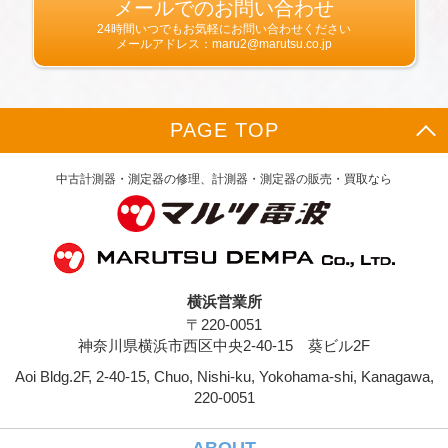
生年月日，住所，電話番号，メールアドレス，
メールでのお問い合わせ
銀行口座番号，クレジットカード番号，運転免
24時間いつでもお気軽にお問い合わせください
許証番号などの個人情報をお尋ねすることがあ
メールアドレス：maru2@marutsu.co.jp
ります。また，ユーザーと提携先などとの間で
なされたユーザーの個人情報を含む取引記録
や，決済に関する情報を当社の提携先（情報提
供元，広告主，広告配信先などを含みます。以
PAGE TOP
下，｢提携先｣といいます。）などから収集する
ことがあります。
当社は，ユーザーについて，利用したサービス
中古計測器・測定器の修理、計測器・測定器の販売・買取なら
やソフトウエア，購入した商品，閲覧したペー
ジや広告の履歴，検索した検索キーワード，利
用日時，利用方法，利用環境（携帯端末を通じ
てご利用の場合の当該端末の通信状態，利用に
際しての各種設定情報なども含みます），IPア
ドレス，クッキー情報，位置情報，端末の個体
横浜営業所
識別情報などの履歴情報および特性情報を，ユ
〒220-0051
ーザーが当社や提携先のサービスを利用しまた
はページを閲覧する際に収集します。
神奈川県横浜市西区中央2-40-15 葵ビル2F
Aoi Bldg.2F, 2-40-15, Chuo, Nishi-ku, Yokohama-shi, Kanagawa,
第３条（個人情報を収集・利用する目的）
220-0051
当社が個人情報を収集・利用する目的は，以下
のとおりです。
ユーザーに自分の登録情報の閲覧や修正，利用