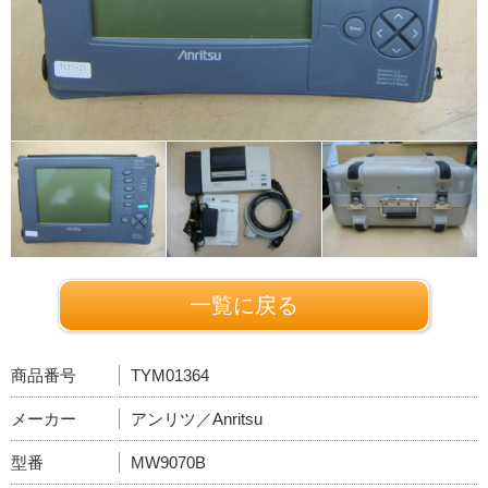
一覧に戻る
商品番号
TYM01364
メーカー
アンリツ／Anritsu
型番
MW9070B