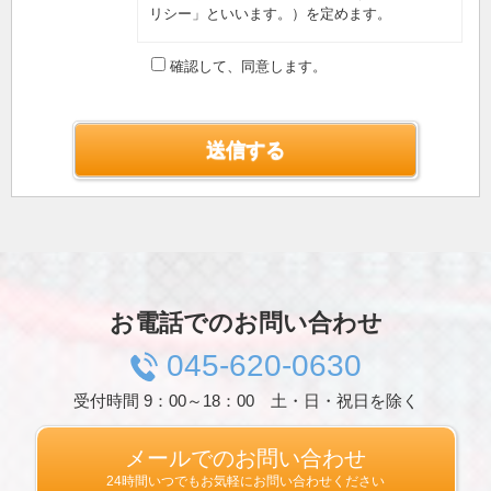
リシー」といいます。）を定めます。
第1条（プライバシー情報）
確認して、同意します。
プライバシー情報のうち「個人情報」とは，個
人情報保護法にいう「個人情報」を指すものと
し，生存する個人に関する情報であって，当該
情報に含まれる氏名，生年月日，住所，電話番
号，連絡先その他の記述等により特定の個人を
識別できる情報を指します。
プライバシー情報のうち「履歴情報および特性
情報」とは，上記に定める「個人情報」以外の
ものをいい，ご利用いただいたサービスやご購
入いただいた商品，ご覧になったページや広告
の履歴，ユーザーが検索された検索キーワー
ド，ご利用日時，ご利用の方法，ご利用環境，
お電話でのお問い合わせ
郵便番号や性別，職業，年齢，ユーザーのIPア
ドレス，クッキー情報，位置情報，端末の個体
045-620-0630
識別情報などを指します。
受付時間 9：00～18：00 土・日・祝日を除く
第２条（プライバシー情報の収集方法）
当社は，ユーザーが利用登録をする際に氏名，
生年月日，住所，電話番号，メールアドレス，
メールでのお問い合わせ
銀行口座番号，クレジットカード番号，運転免
24時間いつでもお気軽にお問い合わせください