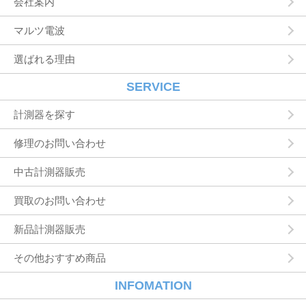
会社案内
れたサービスや購入された商品，およびそれら
の代金などに関する情報を表示する目的
マルツ電波
ユーザーにお知らせや連絡をするためにメール
アドレスを利用する場合やユーザーに商品を送
選ばれる理由
付したり必要に応じて連絡したりするため，氏
名や住所などの連絡先情報を利用する目的
ユーザーの本人確認を行うために，氏名，生年
SERVICE
月日，住所，電話番号，銀行口座番号，クレジ
ットカード番号，運転免許証番号，配達証明付
計測器を探す
き郵便の到達結果などの情報を利用する目的
ユーザーに代金を請求するために，購入された
修理のお問い合わせ
商品名や数量，利用されたサービスの種類や期
間，回数，請求金額，氏名，住所，銀行口座番
中古計測器販売
号やクレジットカード番号などの支払に関する
情報などを利用する目的
買取のお問い合わせ
ユーザーが簡便にデータを入力できるようにす
るために，当社に登録されている情報を入力画
面に表示させたり，ユーザーのご指示に基づい
新品計測器販売
て他のサービスなど（提携先が提供するものも
含みます）に転送したりする目的
その他おすすめ商品
代金の支払を遅滞したり第三者に損害を発生さ
せたりするなど，本サービスの利用規約に違反
INFOMATION
したユーザーや，不正・不当な目的でサービス
を利用しようとするユーザーの利用をお断りす