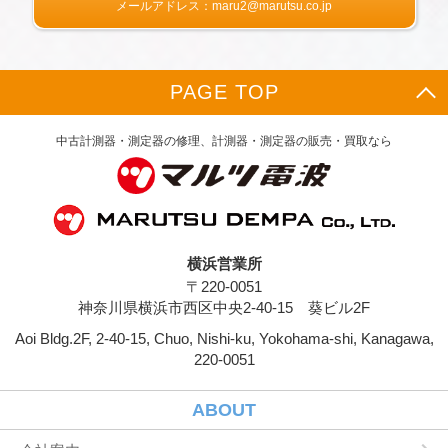
許証番号などの個人情報をお尋ねすることがあ
メールアドレス：maru2@marutsu.co.jp
ります。また，ユーザーと提携先などとの間で
なされたユーザーの個人情報を含む取引記録
や，決済に関する情報を当社の提携先（情報提
供元，広告主，広告配信先などを含みます。以
PAGE TOP
下，｢提携先｣といいます。）などから収集する
ことがあります。
当社は，ユーザーについて，利用したサービス
中古計測器・測定器の修理、計測器・測定器の販売・買取なら
やソフトウエア，購入した商品，閲覧したペー
ジや広告の履歴，検索した検索キーワード，利
用日時，利用方法，利用環境（携帯端末を通じ
てご利用の場合の当該端末の通信状態，利用に
際しての各種設定情報なども含みます），IPア
ドレス，クッキー情報，位置情報，端末の個体
横浜営業所
識別情報などの履歴情報および特性情報を，ユ
〒220-0051
ーザーが当社や提携先のサービスを利用しまた
はページを閲覧する際に収集します。
神奈川県横浜市西区中央2-40-15 葵ビル2F
Aoi Bldg.2F, 2-40-15, Chuo, Nishi-ku, Yokohama-shi, Kanagawa,
第３条（個人情報を収集・利用する目的）
220-0051
当社が個人情報を収集・利用する目的は，以下
のとおりです。
ユーザーに自分の登録情報の閲覧や修正，利用
ABOUT
状況の閲覧を行っていただくために，氏名，住
所，連絡先，支払方法などの登録情報，利用さ