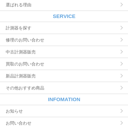
選ばれる理由
付したり必要に応じて連絡したりするため，氏
名や住所などの連絡先情報を利用する目的
ユーザーの本人確認を行うために，氏名，生年
SERVICE
月日，住所，電話番号，銀行口座番号，クレジ
ットカード番号，運転免許証番号，配達証明付
計測器を探す
き郵便の到達結果などの情報を利用する目的
ユーザーに代金を請求するために，購入された
修理のお問い合わせ
商品名や数量，利用されたサービスの種類や期
間，回数，請求金額，氏名，住所，銀行口座番
中古計測器販売
号やクレジットカード番号などの支払に関する
情報などを利用する目的
買取のお問い合わせ
ユーザーが簡便にデータを入力できるようにす
るために，当社に登録されている情報を入力画
面に表示させたり，ユーザーのご指示に基づい
新品計測器販売
て他のサービスなど（提携先が提供するものも
含みます）に転送したりする目的
その他おすすめ商品
代金の支払を遅滞したり第三者に損害を発生さ
せたりするなど，本サービスの利用規約に違反
INFOMATION
したユーザーや，不正・不当な目的でサービス
を利用しようとするユーザーの利用をお断りす
お知らせ
るために，利用態様，氏名や住所など個人を特
定するための情報を利用する目的
お問い合わせ
ユーザーからのお問い合わせに対応するため