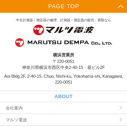
供元，広告主，広告配信先などを含みます。以
PAGE TOP
下，｢提携先｣といいます。）などから収集する
ことがあります。
当社は，ユーザーについて，利用したサービス
中古計測器・測定器の修理、計測器・測定器の販売・買取なら
やソフトウエア，購入した商品，閲覧したペー
ジや広告の履歴，検索した検索キーワード，利
用日時，利用方法，利用環境（携帯端末を通じ
てご利用の場合の当該端末の通信状態，利用に
際しての各種設定情報なども含みます），IPア
ドレス，クッキー情報，位置情報，端末の個体
横浜営業所
識別情報などの履歴情報および特性情報を，ユ
〒220-0051
ーザーが当社や提携先のサービスを利用しまた
はページを閲覧する際に収集します。
神奈川県横浜市西区中央2-40-15 葵ビル2F
Aoi Bldg.2F, 2-40-15, Chuo, Nishi-ku, Yokohama-shi, Kanagawa,
第３条（個人情報を収集・利用する目的）
220-0051
当社が個人情報を収集・利用する目的は，以下
のとおりです。
ユーザーに自分の登録情報の閲覧や修正，利用
ABOUT
状況の閲覧を行っていただくために，氏名，住
所，連絡先，支払方法などの登録情報，利用さ
会社案内
れたサービスや購入された商品，およびそれら
の代金などに関する情報を表示する目的
マルツ電波
ユーザーにお知らせや連絡をするためにメール
アドレスを利用する場合やユーザーに商品を送