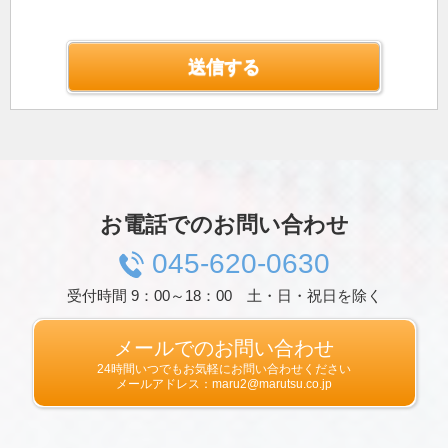
人情報保護法にいう「個人情報」を指すものと
し，生存する個人に関する情報であって，当該
情報に含まれる氏名，生年月日，住所，電話番
号，連絡先その他の記述等により特定の個人を
識別できる情報を指します。
プライバシー情報のうち「履歴情報および特性
情報」とは，上記に定める「個人情報」以外の
ものをいい，ご利用いただいたサービスやご購
入いただいた商品，ご覧になったページや広告
の履歴，ユーザーが検索された検索キーワー
ド，ご利用日時，ご利用の方法，ご利用環境，
お電話でのお問い合わせ
郵便番号や性別，職業，年齢，ユーザーのIPア
ドレス，クッキー情報，位置情報，端末の個体
045-620-0630
識別情報などを指します。
受付時間 9：00～18：00 土・日・祝日を除く
第２条（プライバシー情報の収集方法）
当社は，ユーザーが利用登録をする際に氏名，
生年月日，住所，電話番号，メールアドレス，
メールでのお問い合わせ
銀行口座番号，クレジットカード番号，運転免
24時間いつでもお気軽にお問い合わせください
許証番号などの個人情報をお尋ねすることがあ
メールアドレス：maru2@marutsu.co.jp
ります。また，ユーザーと提携先などとの間で
なされたユーザーの個人情報を含む取引記録
や，決済に関する情報を当社の提携先（情報提