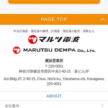
ります。また，ユーザーと提携先などとの間で
なされたユーザーの個人情報を含む取引記録
や，決済に関する情報を当社の提携先（情報提
供元，広告主，広告配信先などを含みます。以
PAGE TOP
下，｢提携先｣といいます。）などから収集する
ことがあります。
当社は，ユーザーについて，利用したサービス
中古計測器・測定器の修理、計測器・測定器の販売・買取なら
やソフトウエア，購入した商品，閲覧したペー
ジや広告の履歴，検索した検索キーワード，利
用日時，利用方法，利用環境（携帯端末を通じ
てご利用の場合の当該端末の通信状態，利用に
際しての各種設定情報なども含みます），IPア
ドレス，クッキー情報，位置情報，端末の個体
横浜営業所
識別情報などの履歴情報および特性情報を，ユ
〒220-0051
ーザーが当社や提携先のサービスを利用しまた
はページを閲覧する際に収集します。
神奈川県横浜市西区中央2-40-15 葵ビル2F
Aoi Bldg.2F, 2-40-15, Chuo, Nishi-ku, Yokohama-shi, Kanagawa,
第３条（個人情報を収集・利用する目的）
220-0051
当社が個人情報を収集・利用する目的は，以下
のとおりです。
ユーザーに自分の登録情報の閲覧や修正，利用
ABOUT
状況の閲覧を行っていただくために，氏名，住
所，連絡先，支払方法などの登録情報，利用さ
会社案内
れたサービスや購入された商品，およびそれら