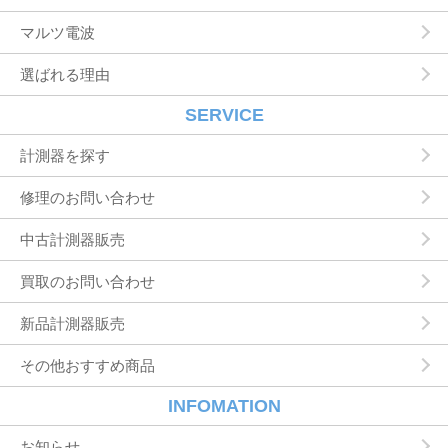
の代金などに関する情報を表示する目的
マルツ電波
ユーザーにお知らせや連絡をするためにメール
アドレスを利用する場合やユーザーに商品を送
選ばれる理由
付したり必要に応じて連絡したりするため，氏
名や住所などの連絡先情報を利用する目的
ユーザーの本人確認を行うために，氏名，生年
SERVICE
月日，住所，電話番号，銀行口座番号，クレジ
ットカード番号，運転免許証番号，配達証明付
計測器を探す
き郵便の到達結果などの情報を利用する目的
ユーザーに代金を請求するために，購入された
修理のお問い合わせ
商品名や数量，利用されたサービスの種類や期
間，回数，請求金額，氏名，住所，銀行口座番
中古計測器販売
号やクレジットカード番号などの支払に関する
情報などを利用する目的
買取のお問い合わせ
ユーザーが簡便にデータを入力できるようにす
るために，当社に登録されている情報を入力画
面に表示させたり，ユーザーのご指示に基づい
新品計測器販売
て他のサービスなど（提携先が提供するものも
含みます）に転送したりする目的
その他おすすめ商品
代金の支払を遅滞したり第三者に損害を発生さ
せたりするなど，本サービスの利用規約に違反
INFOMATION
したユーザーや，不正・不当な目的でサービス
を利用しようとするユーザーの利用をお断りす
お知らせ