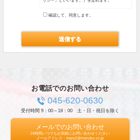
リシー」といいます。）を定めます。
第1条（プライバシー情報）
確認して、同意します。
プライバシー情報のうち「個人情報」とは，個
人情報保護法にいう「個人情報」を指すものと
し，生存する個人に関する情報であって，当該
情報に含まれる氏名，生年月日，住所，電話番
号，連絡先その他の記述等により特定の個人を
識別できる情報を指します。
プライバシー情報のうち「履歴情報および特性
情報」とは，上記に定める「個人情報」以外の
ものをいい，ご利用いただいたサービスやご購
入いただいた商品，ご覧になったページや広告
の履歴，ユーザーが検索された検索キーワー
ド，ご利用日時，ご利用の方法，ご利用環境，
お電話でのお問い合わせ
郵便番号や性別，職業，年齢，ユーザーのIPア
ドレス，クッキー情報，位置情報，端末の個体
045-620-0630
識別情報などを指します。
受付時間 9：00～18：00 土・日・祝日を除く
第２条（プライバシー情報の収集方法）
当社は，ユーザーが利用登録をする際に氏名，
生年月日，住所，電話番号，メールアドレス，
メールでのお問い合わせ
銀行口座番号，クレジットカード番号，運転免
24時間いつでもお気軽にお問い合わせください
許証番号などの個人情報をお尋ねすることがあ
メールアドレス：maru2@marutsu.co.jp