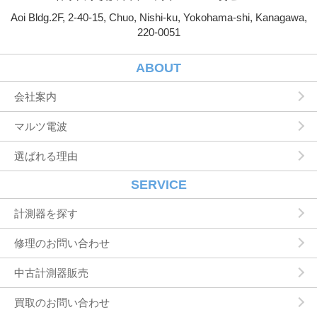
Aoi Bldg.2F, 2-40-15, Chuo, Nishi-ku, Yokohama-shi, Kanagawa,
第３条（個人情報を収集・利用する目的）
220-0051
当社が個人情報を収集・利用する目的は，以下
のとおりです。
ユーザーに自分の登録情報の閲覧や修正，利用
ABOUT
状況の閲覧を行っていただくために，氏名，住
所，連絡先，支払方法などの登録情報，利用さ
会社案内
れたサービスや購入された商品，およびそれら
の代金などに関する情報を表示する目的
マルツ電波
ユーザーにお知らせや連絡をするためにメール
アドレスを利用する場合やユーザーに商品を送
選ばれる理由
付したり必要に応じて連絡したりするため，氏
名や住所などの連絡先情報を利用する目的
ユーザーの本人確認を行うために，氏名，生年
SERVICE
月日，住所，電話番号，銀行口座番号，クレジ
ットカード番号，運転免許証番号，配達証明付
計測器を探す
き郵便の到達結果などの情報を利用する目的
ユーザーに代金を請求するために，購入された
修理のお問い合わせ
商品名や数量，利用されたサービスの種類や期
間，回数，請求金額，氏名，住所，銀行口座番
中古計測器販売
号やクレジットカード番号などの支払に関する
情報などを利用する目的
買取のお問い合わせ
ユーザーが簡便にデータを入力できるようにす
るために，当社に登録されている情報を入力画