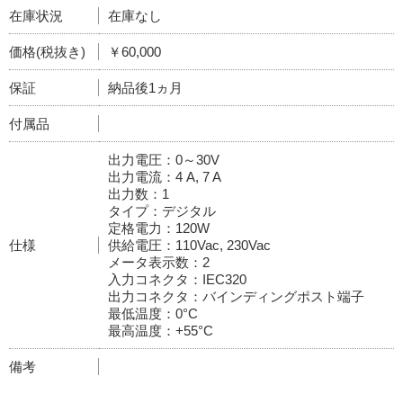
在庫状況
在庫なし
価格(税抜き)
￥60,000
保証
納品後1ヵ月
付属品
出力電圧：0～30V
出力電流：4 A, 7 A
出力数：1
タイプ：デジタル
定格電力：120W
仕様
供給電圧：110Vac, 230Vac
メータ表示数：2
入力コネクタ：IEC320
出力コネクタ：バインディングポスト端子
最低温度：0°C
最高温度：+55°C
備考