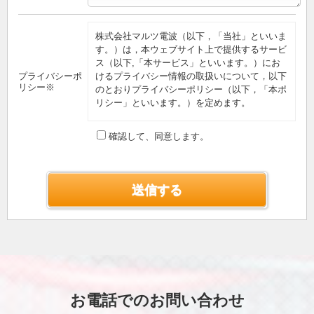
株式会社マルツ電波（以下，「当社」といいま
す。）は，本ウェブサイト上で提供するサービ
ス（以下,「本サービス」といいます。）にお
プライバシーポ
けるプライバシー情報の取扱いについて，以下
リシー※
のとおりプライバシーポリシー（以下，「本ポ
リシー」といいます。）を定めます。
第1条（プライバシー情報）
確認して、同意します。
プライバシー情報のうち「個人情報」とは，個
人情報保護法にいう「個人情報」を指すものと
し，生存する個人に関する情報であって，当該
情報に含まれる氏名，生年月日，住所，電話番
号，連絡先その他の記述等により特定の個人を
識別できる情報を指します。
プライバシー情報のうち「履歴情報および特性
情報」とは，上記に定める「個人情報」以外の
ものをいい，ご利用いただいたサービスやご購
入いただいた商品，ご覧になったページや広告
の履歴，ユーザーが検索された検索キーワー
ド，ご利用日時，ご利用の方法，ご利用環境，
お電話でのお問い合わせ
郵便番号や性別，職業，年齢，ユーザーのIPア