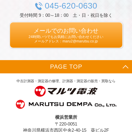
ドレス，クッキー情報，位置情報，端末の個体
045-620-0630
識別情報などを指します。
受付時間 9：00～18：00 土・日・祝日を除く
第２条（プライバシー情報の収集方法）
当社は，ユーザーが利用登録をする際に氏名，
生年月日，住所，電話番号，メールアドレス，
メールでのお問い合わせ
銀行口座番号，クレジットカード番号，運転免
24時間いつでもお気軽にお問い合わせください
許証番号などの個人情報をお尋ねすることがあ
メールアドレス：maru2@marutsu.co.jp
ります。また，ユーザーと提携先などとの間で
なされたユーザーの個人情報を含む取引記録
や，決済に関する情報を当社の提携先（情報提
供元，広告主，広告配信先などを含みます。以
PAGE TOP
下，｢提携先｣といいます。）などから収集する
ことがあります。
当社は，ユーザーについて，利用したサービス
中古計測器・測定器の修理、計測器・測定器の販売・買取なら
やソフトウエア，購入した商品，閲覧したペー
ジや広告の履歴，検索した検索キーワード，利
用日時，利用方法，利用環境（携帯端末を通じ
てご利用の場合の当該端末の通信状態，利用に
際しての各種設定情報なども含みます），IPア
ドレス，クッキー情報，位置情報，端末の個体
横浜営業所
識別情報などの履歴情報および特性情報を，ユ
〒220-0051
ーザーが当社や提携先のサービスを利用しまた
はページを閲覧する際に収集します。
神奈川県横浜市西区中央2-40-15 葵ビル2F