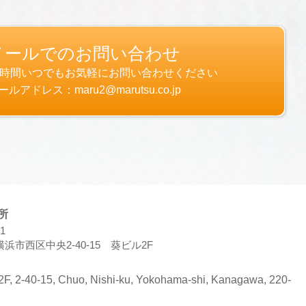
ーザーが当社や提携先のサービスを利用しまたはペー
メールでのお問い合わせ
りです。
4時間いつでもお気軽にお問い合わせください
閲覧を行っていただくために，氏名，住所，連絡先，
ールアドレス：maru2@marutsu.co.jp
された商品，およびそれらの代金などに関する情報を
スを利用する場合やユーザーに商品を送付したり必要
先情報を利用する目的
住所，電話番号，銀行口座番号，クレジットカード番
どの情報を利用する目的
や数量，利用されたサービスの種類や期間，回数，請
ド番号などの支払に関する情報などを利用する目的
に，当社に登録されている情報を入力画面に表示させ
所
（提携先が提供するものも含みます）に転送したりす
1
浜市西区中央2-40-15 葵ビル2F
するなど，本サービスの利用規約に違反したユーザー
ユーザーの利用をお断りするために，利用態様，氏名
2F, 2-40-15, Chuo, Nishi-ku, Yokohama-shi, Kanagawa, 220-
い合わせ内容や代金の請求に関する情報など当社がユ