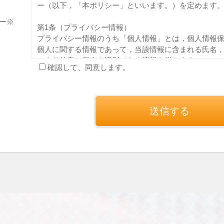
ー（以下，「本ポリシー」といいます。）を定めます
ー※
第1条（プライバシー情報）
プライバシー情報のうち「個人情報」とは，個人情報
個人に関する情報であって，当該情報に含まれる氏名
により特定の個人を識別できる情報を指します。
確認して、同意します。
プライバシー情報のうち「履歴情報および特性情報」
ご利用いただいたサービスやご購入いただいた商品，
れた検索キーワード，ご利用日時，ご利用の方法，ご
IPアドレス，クッキー情報，位置情報，端末の個体識
第２条（プライバシー情報の収集方法）
当社は，ユーザーが利用登録をする際に氏名，生年月
号，クレジットカード番号，運転免許証番号などの個
と提携先などとの間でなされたユーザーの個人情報を
（情報提供元，広告主，広告配信先などを含みます。以
があります。
当社は，ユーザーについて，利用したサービスやソフ
歴，検索した検索キーワード，利用日時，利用方法，
の通信状態，利用に際しての各種設定情報なども含みま