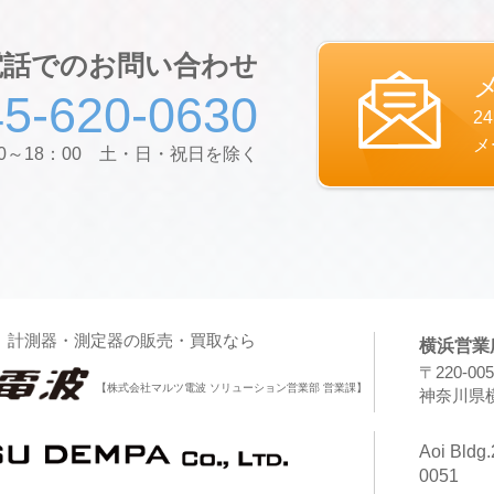
の個体識別情報などの履歴情報および特性情報を，ユ
ジを閲覧する際に収集します。
電話でのお問い合わせ
第３条（個人情報を収集・利用する目的）
45-620-0630
当社が個人情報を収集・利用する目的は，以下のとお
2
ユーザーに自分の登録情報の閲覧や修正，利用状況の
メ
支払方法などの登録情報，利用されたサービスや購入
00～18：00 土・日・祝日を除く
表示する目的
ユーザーにお知らせや連絡をするためにメールアドレ
に応じて連絡したりするため，氏名や住所などの連絡
ユーザーの本人確認を行うために，氏名，生年月日，
号，運転免許証番号，配達証明付き郵便の到達結果な
ユーザーに代金を請求するために，購入された商品名
求金額，氏名，住所，銀行口座番号やクレジットカー
、計測器・測定器の販売・買取なら
ユーザーが簡便にデータを入力できるようにするため
横浜営業
たり，ユーザーのご指示に基づいて他のサービスなど
〒220-005
る目的
【株式会社マルツ電波 ソリューション営業部 営業課】
神奈川県横
代金の支払を遅滞したり第三者に損害を発生させたり
や，不正・不当な目的でサービスを利用しようとする
Aoi Bldg.
や住所など個人を特定するための情報を利用する目的
0051
ユーザーからのお問い合わせに対応するために，お問