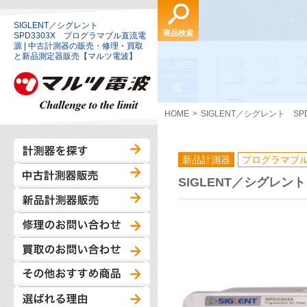
SIGLENT／シグレント
商品検索
SPD3303X プログラマブル直流電
源 | 中古計測器の販売・修理・買取
と新品測定器販売【マルツ電波】
HOME
SIGLENT／シグレント S
新品計測器
プログラマブ
SIGLENT／シグレン