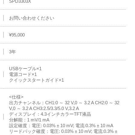
SPD3303X
お問い合わせください
¥95,000
3年
USBケーブル×1
電源コード×1
クイックスタートガイド×1
<仕様>
出力チャンネル：CH1:0 ～ 32 V,0 ～ 3.2 A CH2:0 ～ 32
V,0 ～ 3.2 A CH3:2.5/3.3/5.0 V,3.2 A
ディスプレイ：4.3インチカラーTFT液晶
分解能：1 mV/1 mA
設定確度：電圧: 0.03% ± 10 mV; 電流:0.3% ± 10 mA
リードバック確度：電圧: 0.03% ± 10 mV; 電流:0.3% ±