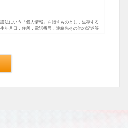
。
保護法にいう「個人情報」を指すものとし，生存する
，生年月日，住所，電話番号，連絡先その他の記述等
とは，上記に定める「個人情報」以外のものをいい，
ご覧になったページや広告の履歴，ユーザーが検索さ
利用環境，郵便番号や性別，職業，年齢，ユーザーの
別情報などを指します。
日，住所，電話番号，メールアドレス，銀行口座番
人情報をお尋ねすることがあります。また，ユーザー
含む取引記録や，決済に関する情報を当社の提携先
下，｢提携先｣といいます。）などから収集すること
トウエア，購入した商品，閲覧したページや広告の履
利用環境（携帯端末を通じてご利用の場合の当該端末
す），IPアドレス，クッキー情報，位置情報，端末