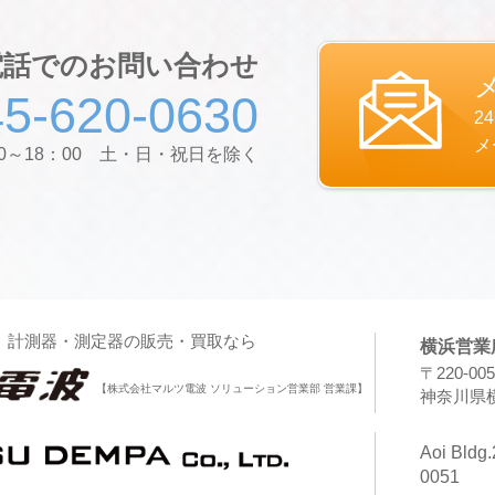
の個体識別情報などの履歴情報および特性情報を，ユ
ジを閲覧する際に収集します。
電話でのお問い合わせ
第３条（個人情報を収集・利用する目的）
45-620-0630
当社が個人情報を収集・利用する目的は，以下のとお
2
ユーザーに自分の登録情報の閲覧や修正，利用状況の
メ
支払方法などの登録情報，利用されたサービスや購入
00～18：00 土・日・祝日を除く
表示する目的
ユーザーにお知らせや連絡をするためにメールアドレ
に応じて連絡したりするため，氏名や住所などの連絡
ユーザーの本人確認を行うために，氏名，生年月日，
号，運転免許証番号，配達証明付き郵便の到達結果な
ユーザーに代金を請求するために，購入された商品名
求金額，氏名，住所，銀行口座番号やクレジットカー
、計測器・測定器の販売・買取なら
ユーザーが簡便にデータを入力できるようにするため
横浜営業
たり，ユーザーのご指示に基づいて他のサービスなど
〒220-005
る目的
【株式会社マルツ電波 ソリューション営業部 営業課】
神奈川県横
代金の支払を遅滞したり第三者に損害を発生させたり
や，不正・不当な目的でサービスを利用しようとする
Aoi Bldg.
や住所など個人を特定するための情報を利用する目的
0051
ユーザーからのお問い合わせに対応するために，お問