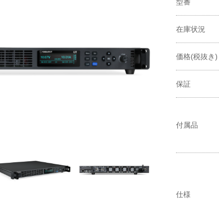
型番
在庫状況
価格(税抜き)
保証
付属品
仕様