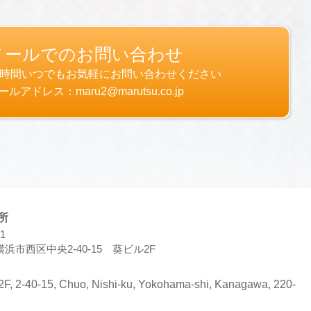
ーザーが当社や提携先のサービスを利用しまたはペー
メールでのお問い合わせ
りです。
4時間いつでもお気軽にお問い合わせください
閲覧を行っていただくために，氏名，住所，連絡先，
ールアドレス：maru2@marutsu.co.jp
された商品，およびそれらの代金などに関する情報を
スを利用する場合やユーザーに商品を送付したり必要
先情報を利用する目的
住所，電話番号，銀行口座番号，クレジットカード番
どの情報を利用する目的
や数量，利用されたサービスの種類や期間，回数，請
ド番号などの支払に関する情報などを利用する目的
に，当社に登録されている情報を入力画面に表示させ
所
（提携先が提供するものも含みます）に転送したりす
1
浜市西区中央2-40-15 葵ビル2F
するなど，本サービスの利用規約に違反したユーザー
ユーザーの利用をお断りするために，利用態様，氏名
2F, 2-40-15, Chuo, Nishi-ku, Yokohama-shi, Kanagawa, 220-
い合わせ内容や代金の請求に関する情報など当社がユ