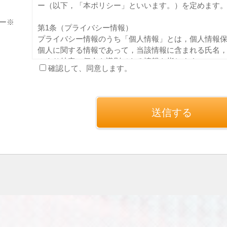
ー（以下，「本ポリシー」といいます。）を定めます
ー※
第1条（プライバシー情報）
プライバシー情報のうち「個人情報」とは，個人情報
個人に関する情報であって，当該情報に含まれる氏名
により特定の個人を識別できる情報を指します。
確認して、同意します。
プライバシー情報のうち「履歴情報および特性情報」
ご利用いただいたサービスやご購入いただいた商品，
れた検索キーワード，ご利用日時，ご利用の方法，ご
IPアドレス，クッキー情報，位置情報，端末の個体識
第２条（プライバシー情報の収集方法）
当社は，ユーザーが利用登録をする際に氏名，生年月
号，クレジットカード番号，運転免許証番号などの個
と提携先などとの間でなされたユーザーの個人情報を
（情報提供元，広告主，広告配信先などを含みます。以
があります。
当社は，ユーザーについて，利用したサービスやソフ
歴，検索した検索キーワード，利用日時，利用方法，
の通信状態，利用に際しての各種設定情報なども含みま