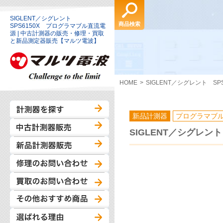
SIGLENT／シグレント
商品検索
SPS6150X プログラマブル直流電
源 | 中古計測器の販売・修理・買取
と新品測定器販売【マルツ電波】
HOME
SIGLENT／シグレント S
新品計測器
プログラマブ
SIGLENT／シグレン