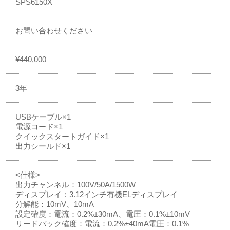
SPS6150X
お問い合わせください
¥440,000
3年
USBケーブル×1
電源コード×1
クイックスタートガイド×1
出力シールド×1
<仕様>
出力チャンネル：100V/50A/1500W
ディスプレイ：3.12インチ有機ELディスプレイ
分解能：10mV、10mA
設定確度：電流：0.2%±30mA、電圧：0.1%±10mV
リードバック確度：電流：0.2%±40mA電圧：0.1%