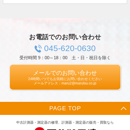
プライバシー情報のうち「履歴情報および特性
情報」とは，上記に定める「個人情報」以外の
ものをいい，ご利用いただいたサービスやご購
入いただいた商品，ご覧になったページや広告
の履歴，ユーザーが検索された検索キーワー
ド，ご利用日時，ご利用の方法，ご利用環境，
お電話でのお問い合わせ
郵便番号や性別，職業，年齢，ユーザーのIPア
ドレス，クッキー情報，位置情報，端末の個体
045-620-0630
識別情報などを指します。
受付時間 9：00～18：00 土・日・祝日を除く
第２条（プライバシー情報の収集方法）
当社は，ユーザーが利用登録をする際に氏名，
生年月日，住所，電話番号，メールアドレス，
メールでのお問い合わせ
銀行口座番号，クレジットカード番号，運転免
24時間いつでもお気軽にお問い合わせください
許証番号などの個人情報をお尋ねすることがあ
メールアドレス：maru2@marutsu.co.jp
ります。また，ユーザーと提携先などとの間で
なされたユーザーの個人情報を含む取引記録
や，決済に関する情報を当社の提携先（情報提
供元，広告主，広告配信先などを含みます。以
PAGE TOP
下，｢提携先｣といいます。）などから収集する
ことがあります。
当社は，ユーザーについて，利用したサービス
中古計測器・測定器の修理、計測器・測定器の販売・買取なら
やソフトウエア，購入した商品，閲覧したペー