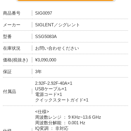
商品番号
SIG0097
メーカー
SIGLENT／シグレント
型番
SSG5083A
在庫状況
お問い合わせください
価格(税抜き)
¥3,090,000
保証
3年
2.92F-2.92F-40A×1
USBケーブル×1
付属品
電源コード×1
クイックスタートガイド×1
<仕様>
周波数レンジ ： 9 KHz~13.6 GHz
周波数分解能 ： 0.001 Hz
IQ変調 ： 非対応
仕様