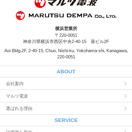
ジや広告の履歴，検索した検索キーワード，利
用日時，利用方法，利用環境（携帯端末を通じ
てご利用の場合の当該端末の通信状態，利用に
際しての各種設定情報なども含みます），IPア
ドレス，クッキー情報，位置情報，端末の個体
横浜営業所
識別情報などの履歴情報および特性情報を，ユ
〒220-0051
ーザーが当社や提携先のサービスを利用しまた
はページを閲覧する際に収集します。
神奈川県横浜市西区中央2-40-15 葵ビル2F
Aoi Bldg.2F, 2-40-15, Chuo, Nishi-ku, Yokohama-shi, Kanagawa,
第３条（個人情報を収集・利用する目的）
220-0051
当社が個人情報を収集・利用する目的は，以下
のとおりです。
ユーザーに自分の登録情報の閲覧や修正，利用
ABOUT
状況の閲覧を行っていただくために，氏名，住
所，連絡先，支払方法などの登録情報，利用さ
会社案内
れたサービスや購入された商品，およびそれら
の代金などに関する情報を表示する目的
マルツ電波
ユーザーにお知らせや連絡をするためにメール
アドレスを利用する場合やユーザーに商品を送
選ばれる理由
付したり必要に応じて連絡したりするため，氏
名や住所などの連絡先情報を利用する目的
ユーザーの本人確認を行うために，氏名，生年
SERVICE
月日，住所，電話番号，銀行口座番号，クレジ
ットカード番号，運転免許証番号，配達証明付