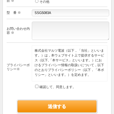
目 ※
その他
型 番 ※
お問い合わせ内
容 ※
株式会社マルツ電波（以下，「当社」といいま
す。）は，本ウェブサイト上で提供するサービ
ス（以下,「本サービス」といいます。）にお
プライバシーポ
けるプライバシー情報の取扱いについて，以下
リシー※
のとおりプライバシーポリシー（以下，「本ポ
リシー」といいます。）を定めます。
第1条（プライバシー情報）
確認して、同意します。
プライバシー情報のうち「個人情報」とは，個
人情報保護法にいう「個人情報」を指すものと
し，生存する個人に関する情報であって，当該
情報に含まれる氏名，生年月日，住所，電話番
号，連絡先その他の記述等により特定の個人を
識別できる情報を指します。