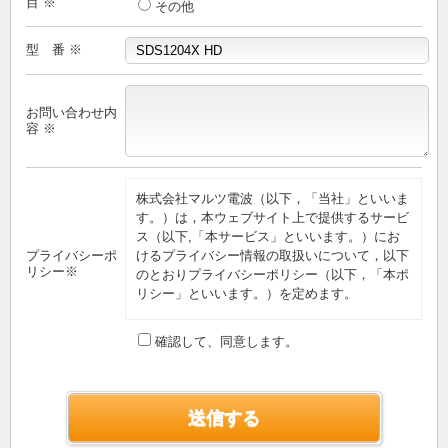
目 ※
その他
型 番 ※
お問い合わせ内
容 ※
株式会社マルツ電波（以下，「当社」といいま
す。）は，本ウェブサイト上で提供するサービ
ス（以下,「本サービス」といいます。）にお
プライバシーポ
けるプライバシー情報の取扱いについて，以下
リシー※
のとおりプライバシーポリシー（以下，「本ポ
リシー」といいます。）を定めます。
第1条（プライバシー情報）
確認して、同意します。
プライバシー情報のうち「個人情報」とは，個
人情報保護法にいう「個人情報」を指すものと
し，生存する個人に関する情報であって，当該
情報に含まれる氏名，生年月日，住所，電話番
号，連絡先その他の記述等により特定の個人を
識別できる情報を指します。