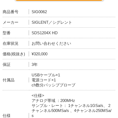
商品番号
SIG0062
メーカー
SIGLENT／シグレント
型番
SDS1204X HD
在庫状況
お問い合わせください
価格(税抜き)
¥320,000
保証
3年
USBケーブル×1
付属品
電源コード×1
ch数分パッシブプローブ
<仕様>
アナログ帯域 ：200MHz
サンプル・レート： 1チャンネル1GSa/s、 2
チャンネル500MSa/s 、4チャンネル250MSa/
仕様
s