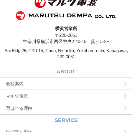
ジや広告の履歴，検索した検索キーワード，利
用日時，利用方法，利用環境（携帯端末を通じ
てご利用の場合の当該端末の通信状態，利用に
際しての各種設定情報なども含みます），IPア
ドレス，クッキー情報，位置情報，端末の個体
横浜営業所
識別情報などの履歴情報および特性情報を，ユ
〒220-0051
ーザーが当社や提携先のサービスを利用しまた
はページを閲覧する際に収集します。
神奈川県横浜市西区中央2-40-15 葵ビル2F
Aoi Bldg.2F, 2-40-15, Chuo, Nishi-ku, Yokohama-shi, Kanagawa,
第３条（個人情報を収集・利用する目的）
220-0051
当社が個人情報を収集・利用する目的は，以下
のとおりです。
ユーザーに自分の登録情報の閲覧や修正，利用
ABOUT
状況の閲覧を行っていただくために，氏名，住
所，連絡先，支払方法などの登録情報，利用さ
会社案内
れたサービスや購入された商品，およびそれら
の代金などに関する情報を表示する目的
マルツ電波
ユーザーにお知らせや連絡をするためにメール
アドレスを利用する場合やユーザーに商品を送
選ばれる理由
付したり必要に応じて連絡したりするため，氏
名や住所などの連絡先情報を利用する目的
ユーザーの本人確認を行うために，氏名，生年
SERVICE
月日，住所，電話番号，銀行口座番号，クレジ
ットカード番号，運転免許証番号，配達証明付