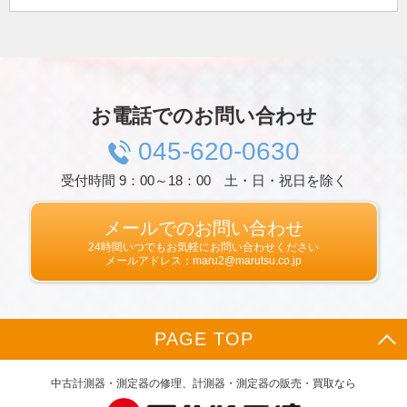
プライバシー情報のうち「履歴情報および特性
情報」とは，上記に定める「個人情報」以外の
ものをいい，ご利用いただいたサービスやご購
入いただいた商品，ご覧になったページや広告
の履歴，ユーザーが検索された検索キーワー
ド，ご利用日時，ご利用の方法，ご利用環境，
お電話でのお問い合わせ
郵便番号や性別，職業，年齢，ユーザーのIPア
ドレス，クッキー情報，位置情報，端末の個体
045-620-0630
識別情報などを指します。
受付時間 9：00～18：00 土・日・祝日を除く
第２条（プライバシー情報の収集方法）
当社は，ユーザーが利用登録をする際に氏名，
生年月日，住所，電話番号，メールアドレス，
メールでのお問い合わせ
銀行口座番号，クレジットカード番号，運転免
24時間いつでもお気軽にお問い合わせください
許証番号などの個人情報をお尋ねすることがあ
メールアドレス：maru2@marutsu.co.jp
ります。また，ユーザーと提携先などとの間で
なされたユーザーの個人情報を含む取引記録
や，決済に関する情報を当社の提携先（情報提
供元，広告主，広告配信先などを含みます。以
PAGE TOP
下，｢提携先｣といいます。）などから収集する
ことがあります。
当社は，ユーザーについて，利用したサービス
中古計測器・測定器の修理、計測器・測定器の販売・買取なら
やソフトウエア，購入した商品，閲覧したペー