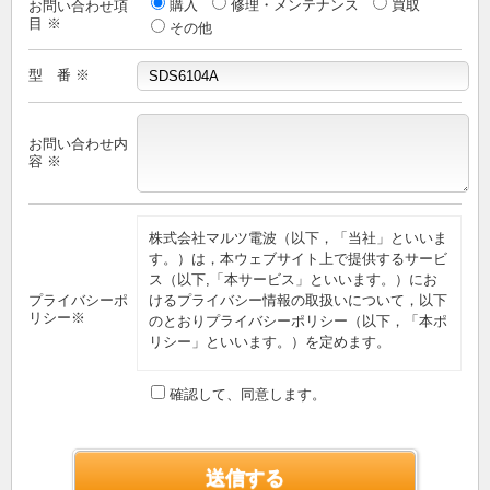
購入
修理・メンテナンス
買取
お問い合わせ項
目 ※
その他
型 番 ※
お問い合わせ内
容 ※
株式会社マルツ電波（以下，「当社」といいま
す。）は，本ウェブサイト上で提供するサービ
ス（以下,「本サービス」といいます。）にお
プライバシーポ
けるプライバシー情報の取扱いについて，以下
リシー※
のとおりプライバシーポリシー（以下，「本ポ
リシー」といいます。）を定めます。
第1条（プライバシー情報）
確認して、同意します。
プライバシー情報のうち「個人情報」とは，個
人情報保護法にいう「個人情報」を指すものと
し，生存する個人に関する情報であって，当該
情報に含まれる氏名，生年月日，住所，電話番
号，連絡先その他の記述等により特定の個人を