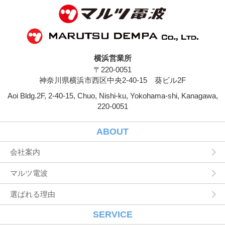
やソフトウエア，購入した商品，閲覧したペー
ジや広告の履歴，検索した検索キーワード，利
用日時，利用方法，利用環境（携帯端末を通じ
てご利用の場合の当該端末の通信状態，利用に
際しての各種設定情報なども含みます），IPア
ドレス，クッキー情報，位置情報，端末の個体
横浜営業所
識別情報などの履歴情報および特性情報を，ユ
〒220-0051
ーザーが当社や提携先のサービスを利用しまた
はページを閲覧する際に収集します。
神奈川県横浜市西区中央2-40-15 葵ビル2F
Aoi Bldg.2F, 2-40-15, Chuo, Nishi-ku, Yokohama-shi, Kanagawa,
第３条（個人情報を収集・利用する目的）
220-0051
当社が個人情報を収集・利用する目的は，以下
のとおりです。
ユーザーに自分の登録情報の閲覧や修正，利用
ABOUT
状況の閲覧を行っていただくために，氏名，住
所，連絡先，支払方法などの登録情報，利用さ
会社案内
れたサービスや購入された商品，およびそれら
の代金などに関する情報を表示する目的
マルツ電波
ユーザーにお知らせや連絡をするためにメール
アドレスを利用する場合やユーザーに商品を送
選ばれる理由
付したり必要に応じて連絡したりするため，氏
名や住所などの連絡先情報を利用する目的
ユーザーの本人確認を行うために，氏名，生年
SERVICE
月日，住所，電話番号，銀行口座番号，クレジ