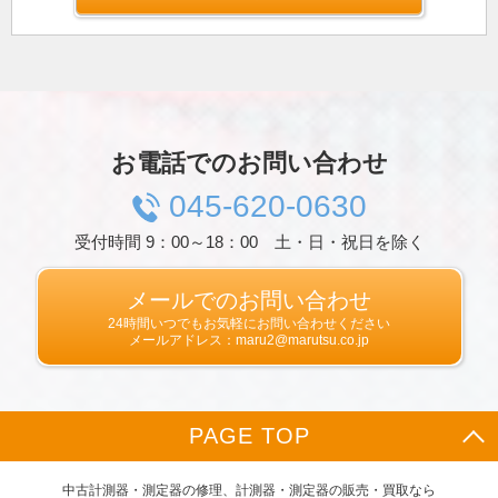
識別できる情報を指します。
プライバシー情報のうち「履歴情報および特性
情報」とは，上記に定める「個人情報」以外の
ものをいい，ご利用いただいたサービスやご購
入いただいた商品，ご覧になったページや広告
の履歴，ユーザーが検索された検索キーワー
ド，ご利用日時，ご利用の方法，ご利用環境，
お電話でのお問い合わせ
郵便番号や性別，職業，年齢，ユーザーのIPア
ドレス，クッキー情報，位置情報，端末の個体
045-620-0630
識別情報などを指します。
受付時間 9：00～18：00 土・日・祝日を除く
第２条（プライバシー情報の収集方法）
当社は，ユーザーが利用登録をする際に氏名，
生年月日，住所，電話番号，メールアドレス，
メールでのお問い合わせ
銀行口座番号，クレジットカード番号，運転免
24時間いつでもお気軽にお問い合わせください
許証番号などの個人情報をお尋ねすることがあ
メールアドレス：maru2@marutsu.co.jp
ります。また，ユーザーと提携先などとの間で
なされたユーザーの個人情報を含む取引記録
や，決済に関する情報を当社の提携先（情報提
供元，広告主，広告配信先などを含みます。以
PAGE TOP
下，｢提携先｣といいます。）などから収集する
ことがあります。
当社は，ユーザーについて，利用したサービス
中古計測器・測定器の修理、計測器・測定器の販売・買取なら