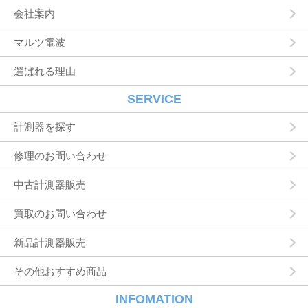
所，連絡先，支払方法などの登録情報，利用さ
会社案内
れたサービスや購入された商品，およびそれら
の代金などに関する情報を表示する目的
マルツ電波
ユーザーにお知らせや連絡をするためにメール
アドレスを利用する場合やユーザーに商品を送
選ばれる理由
付したり必要に応じて連絡したりするため，氏
名や住所などの連絡先情報を利用する目的
ユーザーの本人確認を行うために，氏名，生年
SERVICE
月日，住所，電話番号，銀行口座番号，クレジ
ットカード番号，運転免許証番号，配達証明付
計測器を探す
き郵便の到達結果などの情報を利用する目的
ユーザーに代金を請求するために，購入された
修理のお問い合わせ
商品名や数量，利用されたサービスの種類や期
間，回数，請求金額，氏名，住所，銀行口座番
中古計測器販売
号やクレジットカード番号などの支払に関する
情報などを利用する目的
買取のお問い合わせ
ユーザーが簡便にデータを入力できるようにす
るために，当社に登録されている情報を入力画
面に表示させたり，ユーザーのご指示に基づい
新品計測器販売
て他のサービスなど（提携先が提供するものも
含みます）に転送したりする目的
その他おすすめ商品
代金の支払を遅滞したり第三者に損害を発生さ
せたりするなど，本サービスの利用規約に違反
INFOMATION
したユーザーや，不正・不当な目的でサービス