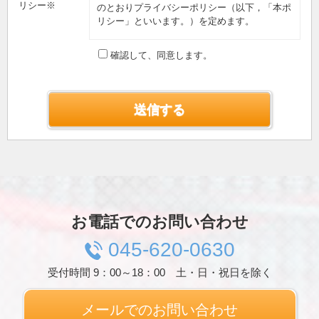
リシー※
のとおりプライバシーポリシー（以下，「本ポ
リシー」といいます。）を定めます。
第1条（プライバシー情報）
確認して、同意します。
プライバシー情報のうち「個人情報」とは，個
人情報保護法にいう「個人情報」を指すものと
し，生存する個人に関する情報であって，当該
情報に含まれる氏名，生年月日，住所，電話番
号，連絡先その他の記述等により特定の個人を
識別できる情報を指します。
プライバシー情報のうち「履歴情報および特性
情報」とは，上記に定める「個人情報」以外の
ものをいい，ご利用いただいたサービスやご購
入いただいた商品，ご覧になったページや広告
の履歴，ユーザーが検索された検索キーワー
ド，ご利用日時，ご利用の方法，ご利用環境，
お電話でのお問い合わせ
郵便番号や性別，職業，年齢，ユーザーのIPア
ドレス，クッキー情報，位置情報，端末の個体
045-620-0630
識別情報などを指します。
受付時間 9：00～18：00 土・日・祝日を除く
第２条（プライバシー情報の収集方法）
当社は，ユーザーが利用登録をする際に氏名，
生年月日，住所，電話番号，メールアドレス，
メールでのお問い合わせ
銀行口座番号，クレジットカード番号，運転免