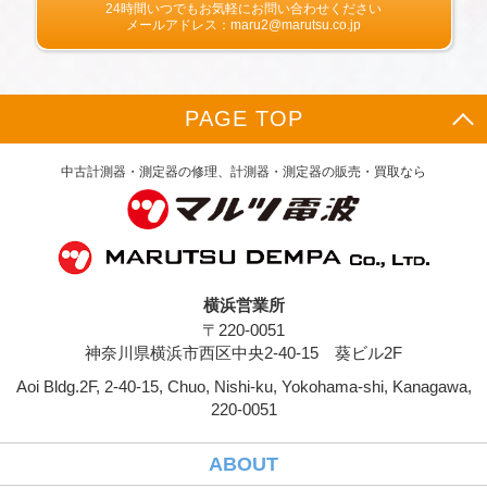
24時間いつでもお気軽にお問い合わせください
許証番号などの個人情報をお尋ねすることがあ
メールアドレス：maru2@marutsu.co.jp
ります。また，ユーザーと提携先などとの間で
なされたユーザーの個人情報を含む取引記録
や，決済に関する情報を当社の提携先（情報提
供元，広告主，広告配信先などを含みます。以
PAGE TOP
下，｢提携先｣といいます。）などから収集する
ことがあります。
当社は，ユーザーについて，利用したサービス
中古計測器・測定器の修理、計測器・測定器の販売・買取なら
やソフトウエア，購入した商品，閲覧したペー
ジや広告の履歴，検索した検索キーワード，利
用日時，利用方法，利用環境（携帯端末を通じ
てご利用の場合の当該端末の通信状態，利用に
際しての各種設定情報なども含みます），IPア
ドレス，クッキー情報，位置情報，端末の個体
横浜営業所
識別情報などの履歴情報および特性情報を，ユ
〒220-0051
ーザーが当社や提携先のサービスを利用しまた
はページを閲覧する際に収集します。
神奈川県横浜市西区中央2-40-15 葵ビル2F
Aoi Bldg.2F, 2-40-15, Chuo, Nishi-ku, Yokohama-shi, Kanagawa,
第３条（個人情報を収集・利用する目的）
220-0051
当社が個人情報を収集・利用する目的は，以下
のとおりです。
ユーザーに自分の登録情報の閲覧や修正，利用
ABOUT
状況の閲覧を行っていただくために，氏名，住