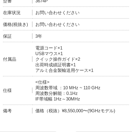
型番
3674P
在庫状況
お問い合わせください
価格(税抜き)
お問い合わせください
保証
3年
電源コード×1
USBマウス×1
付属品
クイック操作ガイド×2
出荷時成績証明書×1
アルミ合金製輸送用ケース×1
<仕様>
周波数帯域 ：10 MHz ~ 110 GHz
仕様
周波数分解能：0.1Hz
IF帯域幅 1Hz～30MHz
備考
価格（税抜）¥8,550,000〜(9GHzモデル)