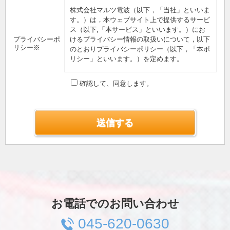
株式会社マルツ電波（以下，「当社」といいま
す。）は，本ウェブサイト上で提供するサービ
ス（以下,「本サービス」といいます。）にお
プライバシーポ
けるプライバシー情報の取扱いについて，以下
リシー※
のとおりプライバシーポリシー（以下，「本ポ
リシー」といいます。）を定めます。
第1条（プライバシー情報）
確認して、同意します。
プライバシー情報のうち「個人情報」とは，個
人情報保護法にいう「個人情報」を指すものと
し，生存する個人に関する情報であって，当該
情報に含まれる氏名，生年月日，住所，電話番
号，連絡先その他の記述等により特定の個人を
識別できる情報を指します。
プライバシー情報のうち「履歴情報および特性
情報」とは，上記に定める「個人情報」以外の
ものをいい，ご利用いただいたサービスやご購
入いただいた商品，ご覧になったページや広告
の履歴，ユーザーが検索された検索キーワー
ド，ご利用日時，ご利用の方法，ご利用環境，
お電話でのお問い合わせ
郵便番号や性別，職業，年齢，ユーザーのIPア
ドレス，クッキー情報，位置情報，端末の個体
045-620-0630
識別情報などを指します。