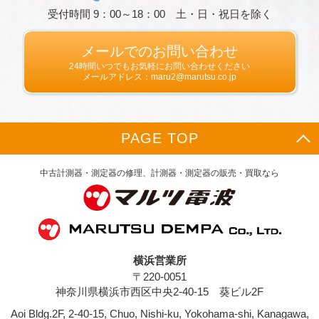
受付時間 9：00～18：00 土・日・祝日を除く
第２条（プライバシー情報の収集方法）
当社は，ユーザーが利用登録をする際に氏名，
生年月日，住所，電話番号，メールアドレス，
メールでのお問い合わせ
銀行口座番号，クレジットカード番号，運転免
24時間いつでもお気軽にお問い合わせください
許証番号などの個人情報をお尋ねすることがあ
メールアドレス：maru2@marutsu.co.jp
ります。また，ユーザーと提携先などとの間で
なされたユーザーの個人情報を含む取引記録
や，決済に関する情報を当社の提携先（情報提
供元，広告主，広告配信先などを含みます。以
PAGE TOP
下，｢提携先｣といいます。）などから収集する
ことがあります。
当社は，ユーザーについて，利用したサービス
中古計測器・測定器の修理、計測器・測定器の販売・買取なら
やソフトウエア，購入した商品，閲覧したペー
ジや広告の履歴，検索した検索キーワード，利
用日時，利用方法，利用環境（携帯端末を通じ
てご利用の場合の当該端末の通信状態，利用に
際しての各種設定情報なども含みます），IPア
ドレス，クッキー情報，位置情報，端末の個体
横浜営業所
識別情報などの履歴情報および特性情報を，ユ
〒220-0051
ーザーが当社や提携先のサービスを利用しまた
はページを閲覧する際に収集します。
神奈川県横浜市西区中央2-40-15 葵ビル2F
Aoi Bldg.2F, 2-40-15, Chuo, Nishi-ku, Yokohama-shi, Kanagawa,
第３条（個人情報を収集・利用する目的）