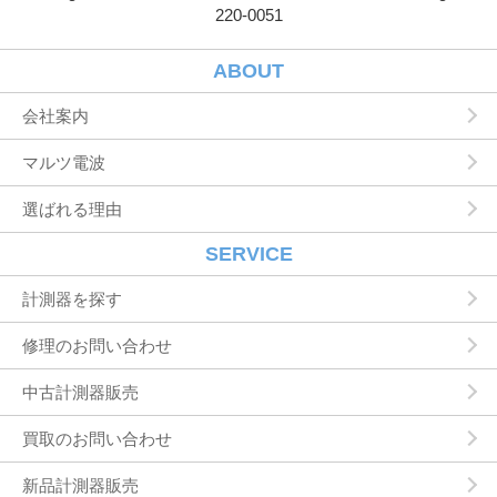
220-0051
当社が個人情報を収集・利用する目的は，以下
のとおりです。
ユーザーに自分の登録情報の閲覧や修正，利用
ABOUT
状況の閲覧を行っていただくために，氏名，住
所，連絡先，支払方法などの登録情報，利用さ
会社案内
れたサービスや購入された商品，およびそれら
の代金などに関する情報を表示する目的
マルツ電波
ユーザーにお知らせや連絡をするためにメール
アドレスを利用する場合やユーザーに商品を送
選ばれる理由
付したり必要に応じて連絡したりするため，氏
名や住所などの連絡先情報を利用する目的
ユーザーの本人確認を行うために，氏名，生年
SERVICE
月日，住所，電話番号，銀行口座番号，クレジ
ットカード番号，運転免許証番号，配達証明付
計測器を探す
き郵便の到達結果などの情報を利用する目的
ユーザーに代金を請求するために，購入された
修理のお問い合わせ
商品名や数量，利用されたサービスの種類や期
間，回数，請求金額，氏名，住所，銀行口座番
中古計測器販売
号やクレジットカード番号などの支払に関する
情報などを利用する目的
買取のお問い合わせ
ユーザーが簡便にデータを入力できるようにす
るために，当社に登録されている情報を入力画
面に表示させたり，ユーザーのご指示に基づい
新品計測器販売